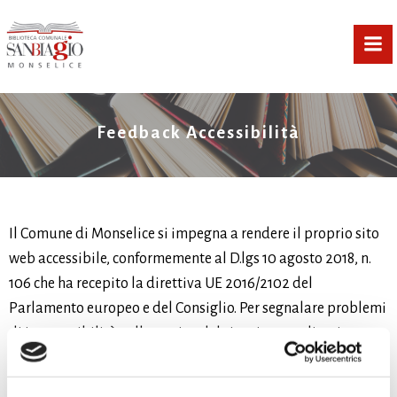
Vai
al
contenuto
Feedback Accessibilità
Il Comune di Monselice si impegna a rendere il proprio sito
web accessibile, conformemente al D.lgs 10 agosto 2018, n.
106 che ha recepito la direttiva UE 2016/2102 del
Parlamento europeo e del Consiglio. Per segnalare problemi
di inaccessibilità sulle pagine del sito si prega di scrivere
alla seguente mail: ced@comune.monselice.padova.it