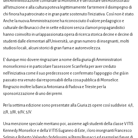
dell’Amministrazione comunale di Monselice e del titolare dell’Assessorato
all’Istruzione e alla cultura poteva legittimamente far temere il disimpegno di
chi finora ha patrocinato e in gran parte sostenuto l’iniziativa. Così non è stato.
Anche la nuova Amministrazione ha riconosciuto il valore pedagogico e
culturale dei Brunacci che in sette edizioni senza clamori propagandistici
hanno coinvolto in un’appassionata opera di ricerca storica decine e decine di
studenti dalle elementari all’Università, un gran numero di insegnanti, molti
studiosi locali, alcuni storici di gran fama e autorevolezza.
E’ dunque mio dovere ringraziare a nome della giuria gli Amministratori
monselicensi e in particolare l’assessore Scanferla per aver creduto
nell’iniziativa come il suo predecessore e confermato l’appoggio che già in
passato era venuto dai responsabili della cosa pubblica di Monselice.
Ringrazio inoltre la Banca Antoniana di Padova e Trieste per la
sponsorizzazione di uno dei premi.
Per la settima edizione sono presentate alla Giuria 25 opere così suddivise: 6/I,
2/II, 3/III, 9/IV, 5/V.
Una menzione speciale meritano poi, assieme agli studenti della classe V ITIS
Kennedy Monselice e della V ITIS Euganeo di Este, i loro insegnanti Francesco
Selmin e Roberto Valandro fedelissimi ai Premi Brunacci ed esemplari figure di