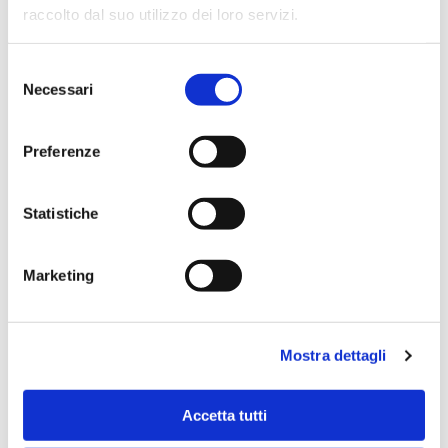
raccolto dal suo utilizzo dei loro servizi.
Selezione
Necessari
del
consenso
Preferenze
Statistiche
Marketing
Mostra dettagli
Premio libro padovano
Accetta tutti
Stefano BACCINI, Viviana LARCATI (a cura di),
La Compagnia. 75 anni di
teatro nel Veneto con la Città di Este, 1914-1989.