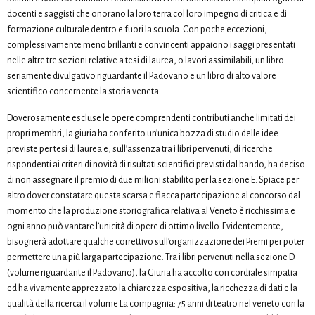
docenti e saggisti che onorano la loro terra col loro impegno di critica e di
formazione culturale dentro e fuori la scuola. Con poche eccezioni,
complessivamente meno brillanti e convincenti appaiono i saggi presentati
nelle altre tre sezioni relative a tesi di laurea, o lavori assimilabili; un libro
seriamente divulgativo riguardante il Padovano e un libro di alto valore
scientifico concernente la storia veneta.
Doverosamente escluse le opere comprendenti contributi anche limitati dei
propri membri, la giuria ha conferito un’unica bozza di studio delle idee
previste per tesi di laurea e, sull’assenza tra i libri pervenuti, di ricerche
rispondenti ai criteri di novità di risultati scientifici previsti dal bando, ha deciso
di non assegnare il premio di due milioni stabilito per la sezione E. Spiace per
altro dover constatare questa scarsa e fiacca partecipazione al concorso dal
momento che la produzione storiografica relativa al Veneto è ricchissima e
ogni anno può vantare l’unicità di opere di ottimo livello. Evidentemente,
bisognerà adottare qualche correttivo sull’organizzazione dei Premi per poter
permettere una più larga partecipazione. Tra i libri pervenuti nella sezione D
(volume riguardante il Padovano), la Giuria ha accolto con cordiale simpatia
ed ha vivamente apprezzato la chiarezza espositiva, la ricchezza di dati e la
qualità della ricerca il volume La compagnia: 75 anni di teatro nel veneto con la