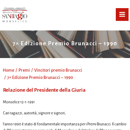
Vai
al
contenuto
7^ Edizione Premio Brunacci – 1990
Home
Premi
Vincitori premio Brunacci
7^ Edizione Premio Brunacci – 1990
Relazione del Presidente della Giuria
Monselice 12-1-1991
Cari ragazzi, autorità, signore e signori,
l’anno 1990 è stato di fondamentale importanza per i Premi Brunacci. Il cambio