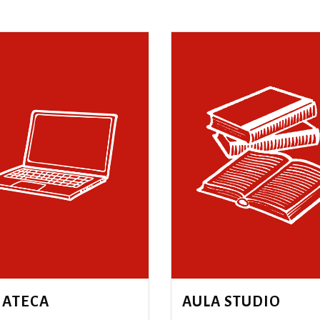
IATECA
AULA STUDIO