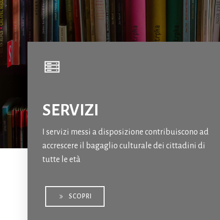
SERVIZI
I servizi messi a disposizione contribuiscono ad
accrescere il bagaglio culturale dei cittadini di
tutte le età
SCOPRI