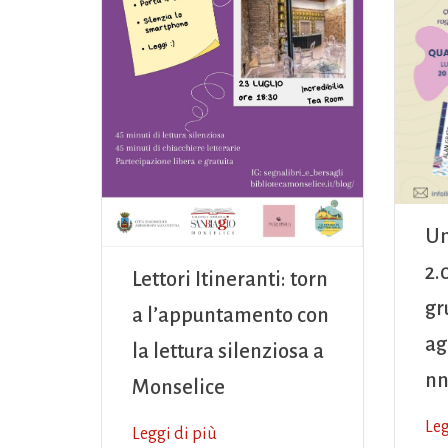
Un
2.
Lettori Itineranti: torn
gr
a l’appuntamento con
ag
la lettura silenziosa a
nn
Monselice
Leg
Leggi di più