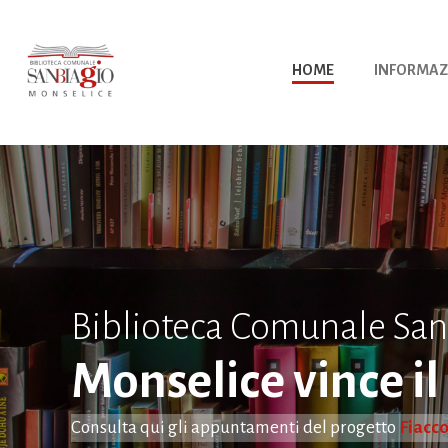
Vai
al
contenuto
HOME
INFORMAZ
Biblioteca Comunale San
Monselice vince il
Consulta qui gli appuntamenti del progetto
Fiacco