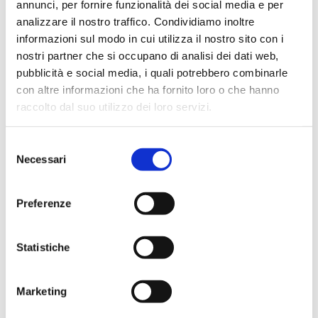
annunci, per fornire funzionalità dei social media e per
analizzare il nostro traffico. Condividiamo inoltre
Premio libro padovano
informazioni sul modo in cui utilizza il nostro sito con i
nostri partner che si occupano di analisi dei dati web,
Franco BENUCCI, Franco DE CECCHI,
Le certose di Padova
pubblicità e social media, i quali potrebbero combinarle
con altre informazioni che ha fornito loro o che hanno
Cleup 2016
raccolto dal suo utilizzo dei loro servizi.
Selezione
Necessari
del
consenso
Preferenze
Statistiche
Marketing