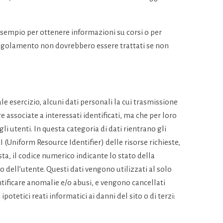
 esempio per ottenere informazioni su corsi o per
del Regolamento non dovrebbero essere trattati se non
e esercizio, alcuni dati personali la cui trasmissione
e associate a interessati identificati, ma che per loro
i utenti. In questa categoria di dati rientrano gli
I (Uniform Resource Identifier) delle risorse richieste,
osta, il codice numerico indicante lo stato della
co dell’utente. Questi dati vengono utilizzati al solo
ntificare anomalie e/o abusi, e vengono cancellati
tetici reati informatici ai danni del sito o di terzi: