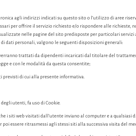
ttronica agli indirizzi indicati su questo sito o l’utilizzo di aree r
ri per offrire il servizio richiesto e/o rispondere alle richieste, no
alizzate nelle pagine del sito predisposte per particolari servizi a 
i dati personali, valgono le seguenti disposizioni generali:
i, verranno trattati da dipendenti incaricati dal titolare del tratta
legge e con le modalità da questa consentite;
ti previsti di cui alla presente informativa.
 degli utenti, fa uso di Cookie.
he i siti web visitati dall’utente inviano al computer e a qualsiasi
i essere ritrasmessi agli stessi siti alla successiva visita del m