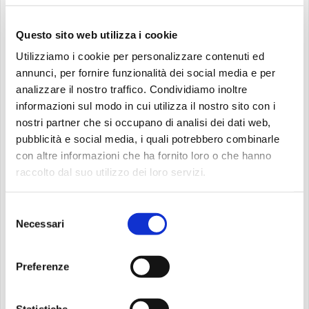
Il giorno prima della
Questo sito web utilizza i cookie
felicità
Utilizziamo i cookie per personalizzare contenuti ed
annunci, per fornire funzionalità dei social media e per
analizzare il nostro traffico. Condividiamo inoltre
E qui arriva la domanda da un milione di dollari: “Qual è
informazioni sul modo in cui utilizza il nostro sito con i
stato il nostro giorno prima della felicità?”
nostri partner che si occupano di analisi dei dati web,
pubblicità e social media, i quali potrebbero combinarle
Riflettendoci, magari l’abbiamo già vissuto senza
con altre informazioni che ha fornito loro o che hanno
nemmeno accorgercene. Forse era un momento semplice,
raccolto dal suo utilizzo dei loro servizi.
una chiacchierata con un amico, una passeggiata sotto il
sole, o un tramonto che ci ha lasciato senza parole.
Selezione
Necessari
del
Insomma, è proprio vero che la felicità la capisci solo
consenso
dopo… ma ehi, meglio tardi che mai, no?
Preferenze
Conclusione
Statistiche