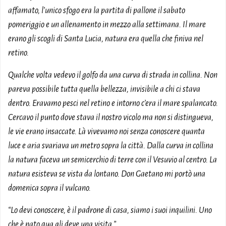
affamato, l’unico sfogo era la partita di pallone il sabato
pomeriggio e un allenamento in mezzo alla settimana. Il mare
erano gli scogli di Santa Lucia, natura era quella che finiva nel
retino.
Qualche volta vedevo il golfo da una curva di strada in collina. Non
pareva possibile tutta quella bellezza, invisibile a chi ci stava
dentro. Eravamo pesci nel retino e intorno c’era il mare spalancato.
Cercavo il punto dove stava il nostro vicolo ma non si distingueva,
le vie erano insaccate. Là vivevamo noi senza conoscere quanta
luce e aria svariava un metro sopra la città. Dalla curva in collina
la natura faceva un semicerchio di terre con il Vesuvio al centro. La
natura esisteva se vista da lontano. Don Gaetano mi portò una
domenica sopra il vulcano.
“Lo devi conoscere, è il padrone di casa, siamo i suoi inquilini. Uno
che è nato qua gli deve una visita.”