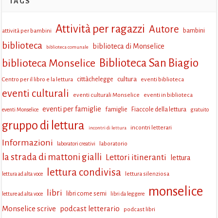
TAGS
Attività per ragazzi
Autore
attività per bambini
bambini
biblioteca
biblioteca di Monselice
biblioteca comunale
Biblioteca San Biagio
biblioteca Monselice
cultura
Centro per il libro e la lettura
cittàchelegge
eventi biblioteca
eventi culturali
eventi culturali Monselice
eventi in biblioteca
eventi per famiglie
famiglie
Fiaccole della lettura
eventi Monselice
gratuito
gruppo di lettura
incontri letterari
incontri di lettura
Informazioni
laboratorio
laboratori creativi
la strada di mattoni gialli
Lettori itineranti
lettura
lettura condivisa
lettura silenziosa
lettura ad alta voce
monselice
libri
libri come semi
letture ad alta voce
libri da leggere
Monselice scrive
podcast letterario
podcast libri