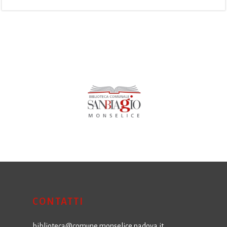
CONTATTI
biblioteca@comune.monselice.padova.it