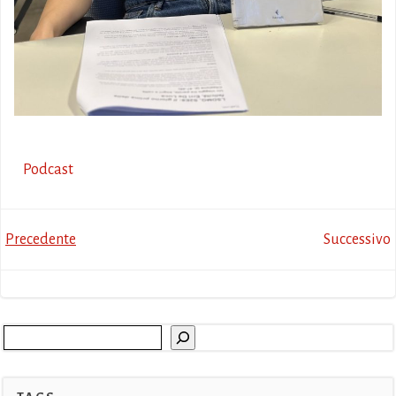
Podcast
Post
Post
Precedente
Successivo
navigation
navigation
Cerca