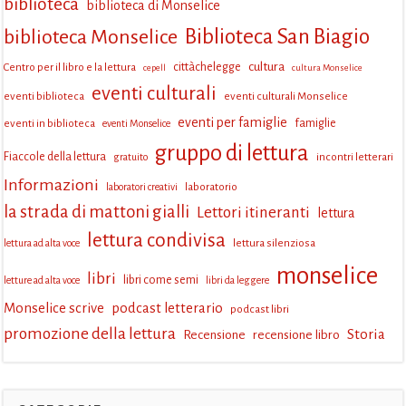
biblioteca
biblioteca di Monselice
Biblioteca San Biagio
biblioteca Monselice
cultura
Centro per il libro e la lettura
cittàchelegge
cepell
cultura Monselice
eventi culturali
eventi biblioteca
eventi culturali Monselice
eventi per famiglie
eventi in biblioteca
famiglie
eventi Monselice
gruppo di lettura
Fiaccole della lettura
incontri letterari
gratuito
Informazioni
laboratorio
laboratori creativi
la strada di mattoni gialli
Lettori itineranti
lettura
lettura condivisa
lettura silenziosa
lettura ad alta voce
monselice
libri
libri come semi
letture ad alta voce
libri da leggere
Monselice scrive
podcast letterario
podcast libri
promozione della lettura
Storia
Recensione
recensione libro