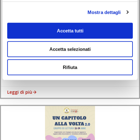
Mostra dettagli
Avvisi
Eventi
Accetta tutti
Laboratori di Legatoria Creativa alla Biblioteca di
Monselice: un viaggio tra carta, filo e fantasia
Accetta selezionati
30/05/2026
Rifiuta
La Biblioteca Comunale San Biagio di Monselice, in collaborazione con
Stamperia Stenghele, propone una giornata […]
Leggi di più