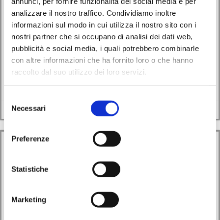
annunci, per fornire funzionalità dei social media e per
analizzare il nostro traffico. Condividiamo inoltre
Il gruppo di lettura incontra l’autore Alessandro
informazioni sul modo in cui utilizza il nostro sito con i
Tasinato
nostri partner che si occupano di analisi dei dati web,
pubblicità e social media, i quali potrebbero combinarle
30/05/2026
con altre informazioni che ha fornito loro o che hanno
raccolto dal suo utilizzo dei loro servizi.
Un nuovo appuntamento per il gruppo di lettura “La strada di mattoni
gialli” della Biblioteca […]
Selezione
Necessari
Leggi di più
del
consenso
Preferenze
Statistiche
Marketing