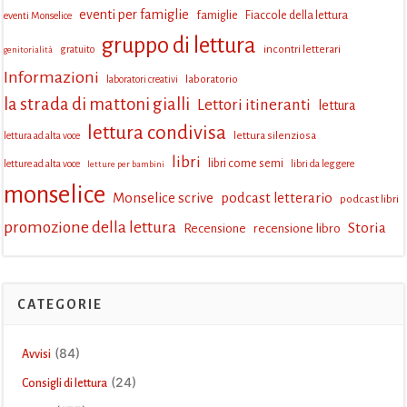
eventi per famiglie
famiglie
Fiaccole della lettura
eventi Monselice
gruppo di lettura
incontri letterari
gratuito
genitorialità
Informazioni
laboratorio
laboratori creativi
la strada di mattoni gialli
Lettori itineranti
lettura
lettura condivisa
lettura silenziosa
lettura ad alta voce
libri
libri come semi
letture ad alta voce
libri da leggere
letture per bambini
monselice
Monselice scrive
podcast letterario
podcast libri
promozione della lettura
Storia
Recensione
recensione libro
CATEGORIE
(84)
Avvisi
(24)
Consigli di lettura