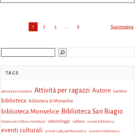
Posts
Post
Page
Page
Page
Page
1
2
3
…
9
Successiva
navigation
navi
Cerca
TAGS
Attività per ragazzi
Autore
attività per bambini
bambini
biblioteca
biblioteca di Monselice
Biblioteca San Biagio
biblioteca Monselice
cultura
Centro per il libro e la lettura
cittàchelegge
eventi biblioteca
eventi culturali
eventi culturali Monselice
eventi in biblioteca