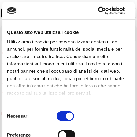
Cerca
Questo sito web utilizza i cookie
TAGS
Utilizziamo i cookie per personalizzare contenuti ed
annunci, per fornire funzionalità dei social media e per
Attività per ragazzi
Autore
attività per bambini
bambini
analizzare il nostro traffico. Condividiamo inoltre
biblioteca
biblioteca di Monselice
informazioni sul modo in cui utilizza il nostro sito con i
nostri partner che si occupano di analisi dei dati web,
Biblioteca San Biagio
biblioteca Monselice
pubblicità e social media, i quali potrebbero combinarle
cultura
Centro per il libro e la lettura
cittàchelegge
biblioteca San Biagio Monselice
con altre informazioni che ha fornito loro o che hanno
eventi culturali
raccolto dal suo utilizzo dei loro servizi.
eventi biblioteca
eventi culturali Monselice
eventi per famiglie
eventi in biblioteca
famiglie
eventi Monselice
Selezione
gruppo di lettura
Fiaccole della lettura
incontri letterari
gratuito
Necessari
del
Informazioni
laboratorio
laboratori creativi
consenso
la strada di mattoni gialli
Lettori itineranti
lettura
Preferenze