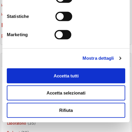
lettura condivisa
lettura silenziosa
lettura ad alta voce
libri
libri come semi
letture ad alta voce
libri da leggere
Letture Animate
Statistiche
monselice
Monselice scrive
podcast letterario
podcast libri
Marketing
promozione della lettura
Storia
Recensione
recensione libro
Mostra dettagli
CATEGORIE
Accetta tutti
(84)
Avvisi
(24)
Consigli di lettura
Accetta selezionati
(175)
Eventi
(26)
Gruppo di lettura
Rifiuta
(3)
Inclusività
(35)
Laboratorio