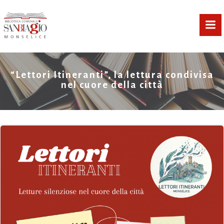
Vai
al
contenuto
“Lettori Itineranti”, la lettura condivisa
nel cuore della città