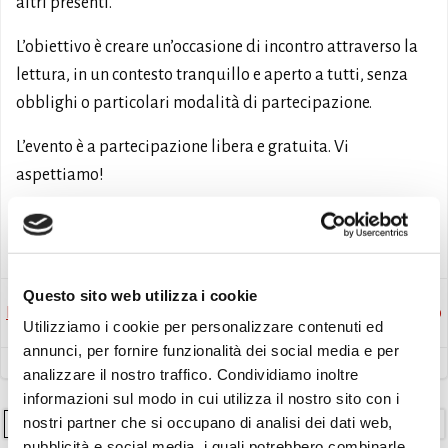
altri presenti.
L’obiettivo è creare un’occasione di incontro attraverso la
lettura, in un contesto tranquillo e aperto a tutti, senza
obblighi o particolari modalità di partecipazione.
L’evento è a partecipazione libera e gratuita. Vi
aspettiamo!
Avvisi
Eventi
Questo sito web utilizza i cookie
Post
Post
Precedente
Successivo
Utilizziamo i cookie per personalizzare contenuti ed
annunci, per fornire funzionalità dei social media e per
navigation
navigation
analizzare il nostro traffico. Condividiamo inoltre
informazioni sul modo in cui utilizza il nostro sito con i
nostri partner che si occupano di analisi dei dati web,
Cerca
pubblicità e social media, i quali potrebbero combinarle