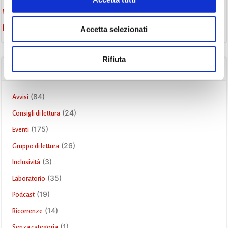
Monselice scrive
podcast letterario
podcast libri
promozione della lettura
Storia
Recensione
recensione libro
Accetta selezionati
Rifiuta
CATEGORIE
(84)
Avvisi
(24)
Consigli di lettura
(175)
Eventi
(26)
Gruppo di lettura
(3)
Inclusività
(35)
Laboratorio
(19)
Podcast
(14)
Ricorrenze
(1)
Senza categoria