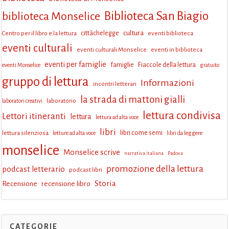
Biblioteca San Biagio
biblioteca Monselice
cultura
Centro per il libro e la lettura
cittàchelegge
eventi biblioteca
eventi culturali
eventi culturali Monselice
eventi in biblioteca
eventi per famiglie
famiglie
Fiaccole della lettura
eventi Monselice
gratuito
gruppo di lettura
Informazioni
incontri letterari
la strada di mattoni gialli
laboratorio
laboratori creativi
lettura condivisa
Lettori itineranti
lettura
lettura ad alta voce
libri
lettura silenziosa
libri come semi
letture ad alta voce
libri da leggere
monselice
Monselice scrive
narrativa italiana
Padova
promozione della lettura
podcast letterario
podcast libri
Storia
Recensione
recensione libro
CATEGORIE