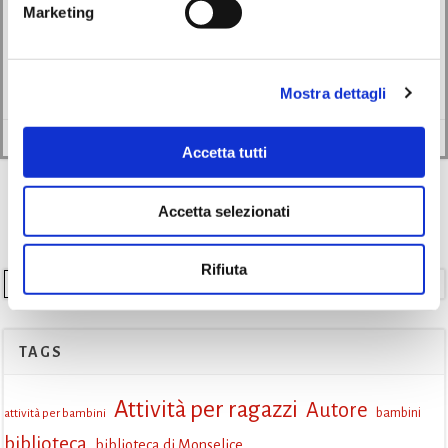
Marketing
06/02/2026
Il Centro Anziani La Ginestra di Monselice ospita il ciclo di incontri
Formazione delle Fiaccole […]
Mostra dettagli
Leggi di più
Accetta tutti
Accetta selezionati
Rifiuta
Cerca
TAGS
Attività per ragazzi
Autore
attività per bambini
bambini
biblioteca
biblioteca di Monselice