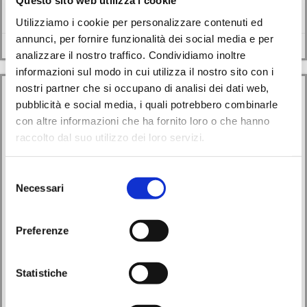
Questo sito web utilizza i cookie
Biblioteca comunale San Biagio e sostenuto dal […]
Utilizziamo i cookie per personalizzare contenuti ed
annunci, per fornire funzionalità dei social media e per
Leggi di più
analizzare il nostro traffico. Condividiamo inoltre
informazioni sul modo in cui utilizza il nostro sito con i
nostri partner che si occupano di analisi dei dati web,
pubblicità e social media, i quali potrebbero combinarle
con altre informazioni che ha fornito loro o che hanno
raccolto dal suo utilizzo dei loro servizi.
Selezione
Necessari
del
consenso
Preferenze
Avvisi
Eventi
Formazione delle “Fiaccole della lettura”: un percorso
Statistiche
per coltivare ascolto, parole e relazioni