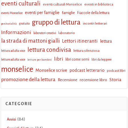
eventi culturali
eventi culturali Monselice
eventi in biblioteca
eventi per famiglie
famiglie
Fiaccole della lettura
eventi Monselice
gruppo di lettura
incontri letterari
gratuito
genitorialità
Informazioni
laboratorio
laboratori creativi
la strada di mattoni gialli
Lettori itineranti
lettura
lettura condivisa
lettura silenziosa
lettura ad alta voce
libri
libri come semi
letture ad alta voce
libri da leggere
letture per bambini
monselice
Monselice scrive
podcast letterario
podcast libri
promozione della lettura
Storia
Recensione
recensione libro
CATEGORIE
(84)
Avvisi