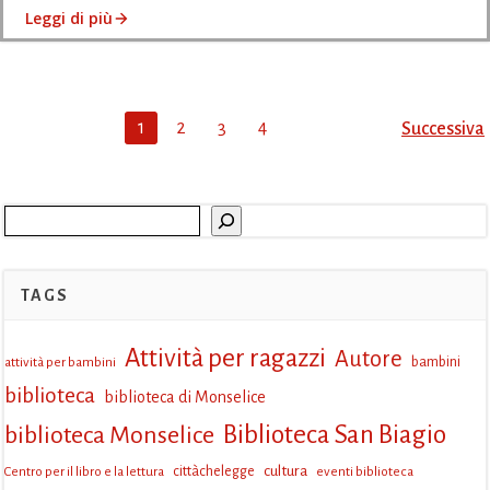
Leggi di più
Posts
Post
Page
Page
Page
Page
1
2
3
4
Successiva
navigation
navi
Cerca
TAGS
Attività per ragazzi
Autore
attività per bambini
bambini
biblioteca
biblioteca di Monselice
Biblioteca San Biagio
biblioteca Monselice
cultura
Centro per il libro e la lettura
cittàchelegge
eventi biblioteca