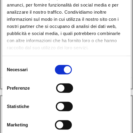
annunci, per fornire funzionalità dei social media e per
Avvisi
Eventi
analizzare il nostro traffico. Condividiamo inoltre
informazioni sul modo in cui utilizza il nostro sito con i
“Un capitolo alla volta 2.0”: il gruppo di lettura per
nostri partner che si occupano di analisi dei dati web,
pubblicità e social media, i quali potrebbero combinarle
ragazzi dagli 11 ai 14 anni
con altre informazioni che ha fornito loro o che hanno
raccolto dal suo utilizzo dei loro servizi.
29/05/2026
La Biblioteca Comunale San Biagio di Monselice ospita “Un capitolo alla
Selezione
volta 2.0”, il gruppo […]
Necessari
del
consenso
Leggi di più
Preferenze
Statistiche
Marketing