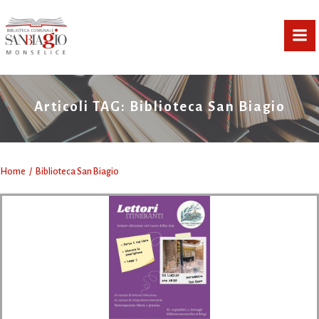
Vai
al
contenuto
Articoli TAG: Biblioteca San Biagio
Home
Biblioteca San Biagio