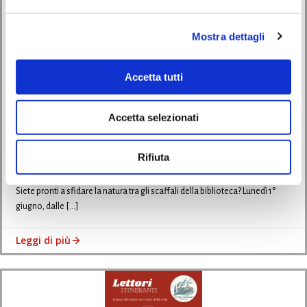
Mostra dettagli
Eventi
Laboratorio
Accetta tutti
L’avventura ritorna: Cruz in the Bush di nuovo in
Accetta selezionati
Biblioteca!
Rifiuta
12/05/2026
Siete pronti a sfidare la natura tra gli scaffali della biblioteca? Lunedì 1°
giugno, dalle […]
Leggi di più