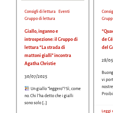
Consigli di lettura
Eventi
Consig
Gruppo di lettura
Gruppo
Giallo, inganno e
“Quad
introspezione: il Gruppo di
de Cé
lettura “La strada di
del G
mattoni gialli” incontra
28/05
Agatha Christie
Buongi
30/07/2025
vi por
nostre
Un giallo “leggero”? Sì, come
Proibi
no. Chi l’ha detto che i gialli
sono solo […]
Leggi 