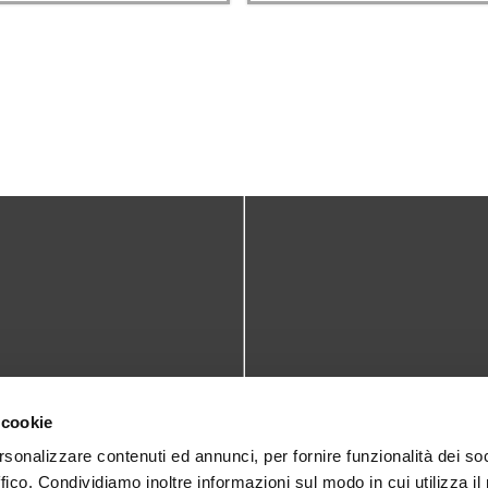
TATTI
DOVE SIAMO
 cookie
teca@comune.monselice.padova.it
Via San Biagio,10
rsonalizzare contenuti ed annunci, per fornire funzionalità dei so
ffico. Condividiamo inoltre informazioni sul modo in cui utilizza il 