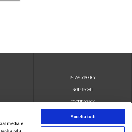
PRIVACY POLICY
NOTE LEGALI
COOKIE POLICY
DICHIARAZIONE DI ACCESSIBILITÀ
Accetta tutti
cial media e
Area riservata operatori
nostro sito