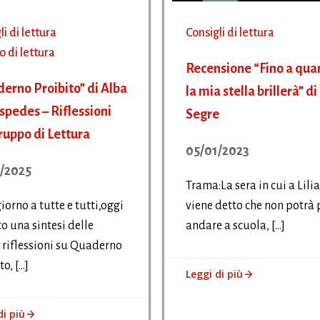
li di lettura
Consigli di lettura
 di lettura
Recensione “Fino a qu
erno Proibito” di Alba
la mia stella brillerà” di 
spedes – Riflessioni
Segre
ruppo di Lettura
05/01/2023
/2025
Trama:La sera in cui a Lili
orno a tutte e tutti,oggi
viene detto che non potrà 
to una sintesi delle
andare a scuola, […]
 riflessioni su Quaderno
to, […]
Leggi di più
di più