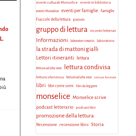
eventi culturali Monselice
eventi in biblioteca
eventi per famiglie
famiglie
eventi Monselice
Fiaccole della lettura
gratuito
gruppo di lettura
ando
incontri letterari
L.
Informazioni
laboratorio
laboratori creativi
la strada di mattoni gialli
Lettori itineranti
lettura
lettura condivisa
lettura ad alta voce
lettura silenziosa
letture ad alta voce
Letture Animate
ana
libri
libri come semi
libri da leggere
più
monselice
Monselice scrive
podcast letterario
podcast libri
promozione della lettura
Storia
Recensione
recensione libro