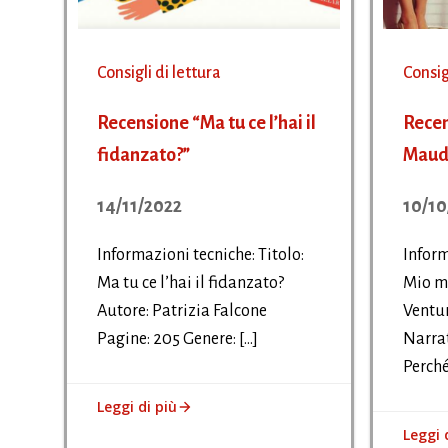
Consigli di lettura
Consig
Recensione “Ma tu ce l’hai il
Recen
fidanzato?”
Maud
14/11/2022
10/10
Informazioni tecniche: Titolo:
Inform
Ma tu ce l’hai il fidanzato?
Mio m
Autore: Patrizia Falcone
Ventur
Pagine: 205 Genere: […]
Narrat
Perché
Leggi di più
Leggi 