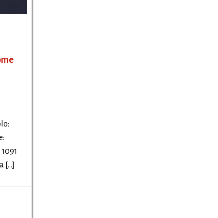
come
lo:
e:
 1091
a […]