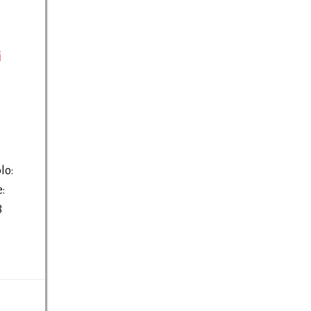
i
lo:
:
8