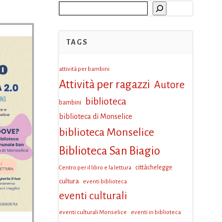
Cerca
TAGS
attività per bambini
Attività per ragazzi
Autore
biblioteca
bambini
biblioteca di Monselice
biblioteca Monselice
Biblioteca San Biagio
Centro per il libro e la lettura
cittàchelegge
cultura
eventi biblioteca
eventi culturali
eventi culturali Monselice
eventi in biblioteca