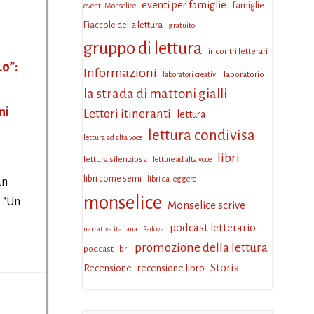
eventi per famiglie
famiglie
eventi Monselice
Fiaccole della lettura
gratuito
gruppo di lettura
incontri letterari
.0”:
Informazioni
laboratorio
laboratori creativi
la strada di mattoni gialli
ni
Lettori itineranti
lettura
lettura condivisa
lettura ad alta voce
libri
lettura silenziosa
letture ad alta voce
libri come semi
libri da leggere
an
monselice
a “Un
Monselice scrive
podcast letterario
narrativa italiana
Padova
promozione della lettura
podcast libri
Storia
Recensione
recensione libro