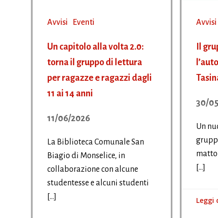
Avvisi
Eventi
Avvisi
Un capitolo alla volta 2.0:
Il gru
torna il gruppo di lettura
l’aut
per ragazze e ragazzi dagli
Tasin
11 ai 14 anni
30/05
11/06/2026
Un nu
gruppo
La Biblioteca Comunale San
matton
Biagio di Monselice, in
[…]
collaborazione con alcune
studentesse e alcuni studenti
[…]
Leggi 