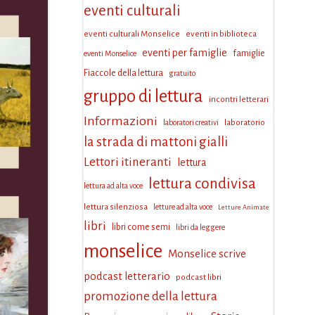
eventi culturali
eventi culturali Monselice
eventi in biblioteca
eventi per famiglie
famiglie
eventi Monselice
Fiaccole della lettura
gratuito
gruppo di lettura
incontri letterari
Informazioni
laboratorio
laboratori creativi
la strada di mattoni gialli
Lettori itineranti
lettura
lettura condivisa
lettura ad alta voce
lettura silenziosa
letture ad alta voce
Letture Animate
libri
libri come semi
libri da leggere
monselice
Monselice scrive
podcast letterario
podcast libri
promozione della lettura