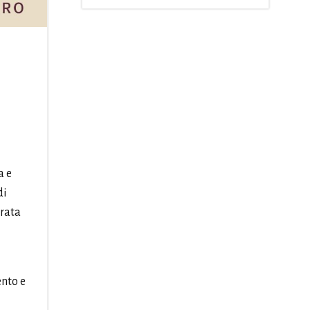
a e
di
urata
ento e