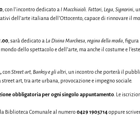
00
, con l’incontro dedicato a
I Macchiaioli. Fattori, Lega, Signorini
, u
ativi dell’arte italiana dell’Ottocento, capace di rinnovare il m
7.00
, sarà dedicato a
La Divina Marchesa, regina della moda
, figura
 mondo dello spettacolo e dell’arte, ma anche il costume e l’est
,
con
Street art, Banksy e gli altri
, un incontro che porterà il pubbl
lla street art, tra arte urbana, provocazione e impegno sociale.
izione obbligatoria per ogni singolo appuntamento
. Le iscrizio
re la Biblioteca Comunale al numero
0429 1905714
oppure scriver