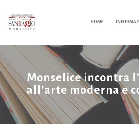
Vai
al
contenuto
HOME
INFORMAZ
Monselice incontra l
all’arte moderna e