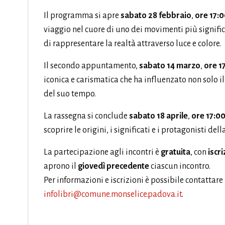
Il programma si apre
sabato 28 febbraio
,
ore 17:
viaggio nel cuore di uno dei movimenti più signific
di rappresentare la realtà attraverso luce e colore.
Il secondo appuntamento,
sabato 14 marzo
,
ore 1
iconica e carismatica che ha influenzato non solo il
del suo tempo.
La rassegna si conclude
sabato 18 aprile
,
ore 17:00
scoprire le origini, i significati e i protagonisti de
La partecipazione agli incontri è
gratuita
, con
iscr
aprono il
giovedì precedente
ciascun incontro.
Per informazioni e iscrizioni è possibile contatta
infolibri@comune.monselice.padova.it
.