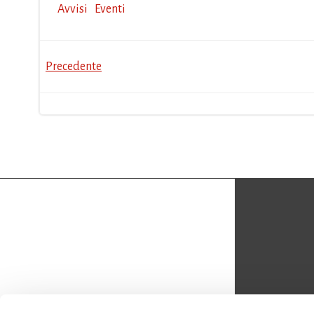
Avvisi
Eventi
Post
Precedente
navigation
CON