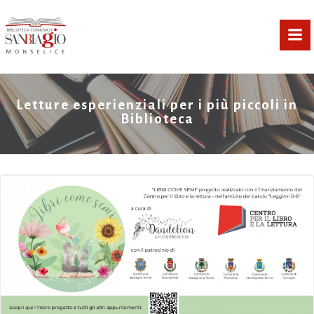
Vai
al
contenuto
Letture esperienziali per i più piccoli in
Biblioteca