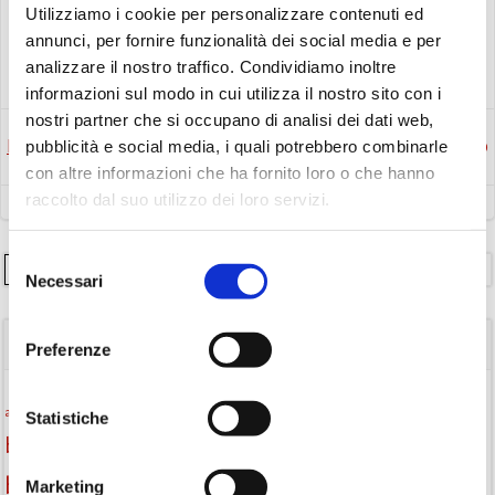
Utilizziamo i cookie per personalizzare contenuti ed
annunci, per fornire funzionalità dei social media e per
Avvisi
Eventi
analizzare il nostro traffico. Condividiamo inoltre
informazioni sul modo in cui utilizza il nostro sito con i
nostri partner che si occupano di analisi dei dati web,
Post
Post
pubblicità e social media, i quali potrebbero combinarle
Precedente
Successivo
con altre informazioni che ha fornito loro o che hanno
navigation
navigation
raccolto dal suo utilizzo dei loro servizi.
Selezione
Cerca
Necessari
del
consenso
TAGS
Preferenze
Attività per ragazzi
Autore
attività per bambini
bambini
Statistiche
biblioteca
biblioteca di Monselice
biblioteca comunale
Biblioteca San Biagio
biblioteca Monselice
Marketing