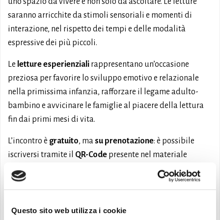
uno spazio da vivere e non solo da ascoltare. Le letture
saranno arricchite da stimoli sensoriali e momenti di
interazione, nel rispetto dei tempi e delle modalità
espressive dei più piccoli.
Le
letture esperienziali
rappresentano un’occasione
preziosa per favorire lo sviluppo emotivo e relazionale
nella primissima infanzia, rafforzare il legame adulto-
bambino e avvicinare le famiglie al piacere della lettura
fin dai primi mesi di vita.
L’incontro è
gratuito
, ma
su prenotazione
: è possibile
iscriversi tramite il
QR-Code
presente nel materiale
informativo.
L’iniziativa rientra nel progetto
Libri come semi
, realizzato
con il finanziamento del
Centro per il libro e la lettura
Questo sito web utilizza i cookie
nell’ambito del bando
Leggimi 0-6
.