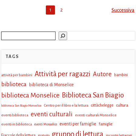
Posts
Post
Page
Page
1
2
Successiva
navigation
navi
Cerca
TAGS
Attività per ragazzi
Autore
attività per bambini
bambini
biblioteca
biblioteca di Monselice
Biblioteca San Biagio
biblioteca Monselice
cultura
Centro per il libro e la lettura
cittàchelegge
biblioteca San Biagio Monselice
eventi culturali
eventi biblioteca
eventi culturali Monselice
eventi per famiglie
eventi in biblioteca
famiglie
eventi Monselice
gruppo di lettura
Fiaccole della lettura
incontri letterari
gratuito