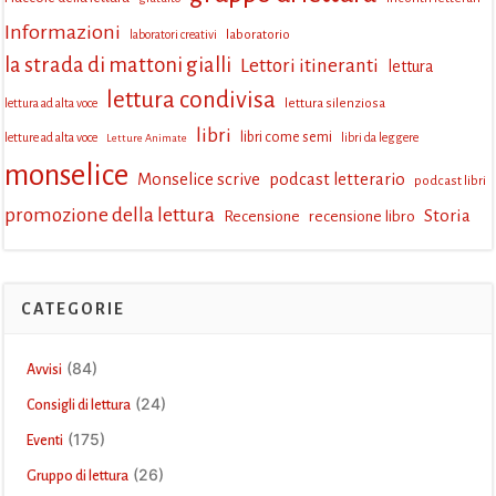
Informazioni
laboratorio
laboratori creativi
la strada di mattoni gialli
Lettori itineranti
lettura
lettura condivisa
lettura silenziosa
lettura ad alta voce
libri
libri come semi
letture ad alta voce
libri da leggere
Letture Animate
monselice
Monselice scrive
podcast letterario
podcast libri
promozione della lettura
Storia
Recensione
recensione libro
CATEGORIE
(84)
Avvisi
(24)
Consigli di lettura
(175)
Eventi
(26)
Gruppo di lettura