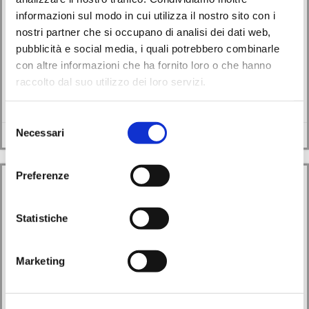
informazioni sul modo in cui utilizza il nostro sito con i
La poetessa Federica Simonetto
nostri partner che si occupano di analisi dei dati web,
pubblicità e social media, i quali potrebbero combinarle
17/05/2021
con altre informazioni che ha fornito loro o che hanno
raccolto dal suo utilizzo dei loro servizi.
Monselice scrive online ha l’onore di presentare la poetessa Federica
Simonetto autrice di numerose poesie, […]
Selezione
Necessari
Leggi di più
del
consenso
Preferenze
Statistiche
Marketing