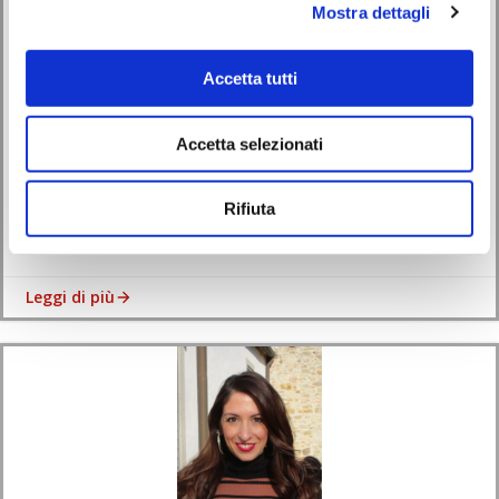
Mostra dettagli
Eventi
Accetta tutti
La scrittrice Alessia Vegro presenta il suo primo libro
‘Elephant’
Accetta selezionati
16/04/2021
Rifiuta
La scrittrice Alessia Vegro – di Battaglia Terme – presenta a ‘Monselice
Scrive’ il suo […]
Leggi di più