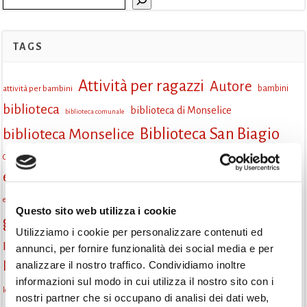
TAGS
Attività per ragazzi
Autore
attività per bambini
bambini
biblioteca
biblioteca di Monselice
biblioteca comunale
Biblioteca San Biagio
biblioteca Monselice
cultura
Centro per il libro e la lettura
cittàchelegge
eventi biblioteca
eventi culturali
eventi culturali Monselice
eventi in biblioteca
eventi per famiglie
famiglie
Fiaccole della lettura
eventi Monselice
gratuito
Questo sito web utilizza i cookie
gruppo di lettura
incontri letterari
incontri di lettura
Utilizziamo i cookie per personalizzare contenuti ed
Informazioni
annunci, per fornire funzionalità dei social media e per
laboratorio
laboratori creativi
analizzare il nostro traffico. Condividiamo inoltre
la strada di mattoni gialli
Lettori itineranti
lettura
informazioni sul modo in cui utilizza il nostro sito con i
lettura condivisa
lettura silenziosa
lettura ad alta voce
nostri partner che si occupano di analisi dei dati web,