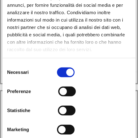
Avvisi
Eventi
annunci, per fornire funzionalità dei social media e per
analizzare il nostro traffico. Condividiamo inoltre
“Lettori Itineranti”, la lettura condivisa nel cuore della
informazioni sul modo in cui utilizza il nostro sito con i
città
nostri partner che si occupano di analisi dei dati web,
pubblicità e social media, i quali potrebbero combinarle
09/05/2026
con altre informazioni che ha fornito loro o che hanno
raccolto dal suo utilizzo dei loro servizi.
Nuovo appuntamento a Monselice con i “Lettori Itineranti”, il gruppo che
promuove momenti di lettura […]
Selezione
Necessari
del
Leggi di più
consenso
Preferenze
Statistiche
Marketing