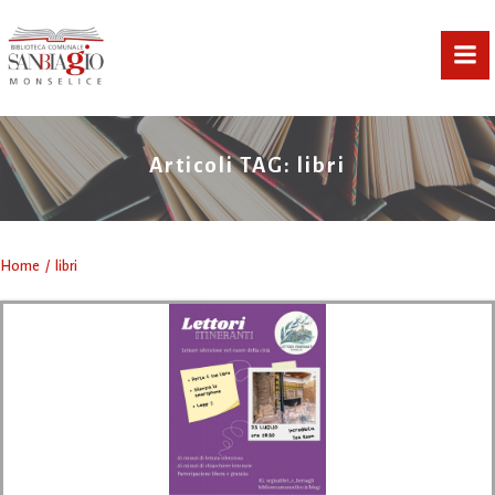
Vai
al
contenuto
Articoli TAG: libri
Home
libri