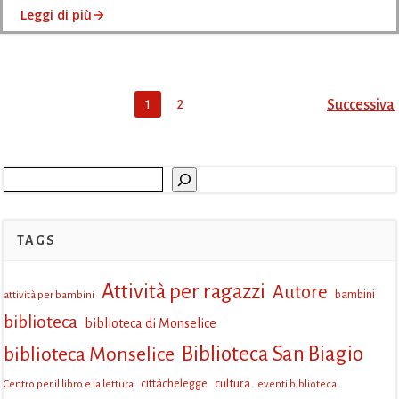
Leggi di più
Posts
Post
Page
Page
1
2
Successiva
navigation
navi
Cerca
TAGS
Attività per ragazzi
Autore
attività per bambini
bambini
biblioteca
biblioteca di Monselice
Biblioteca San Biagio
biblioteca Monselice
cultura
Centro per il libro e la lettura
cittàchelegge
eventi biblioteca