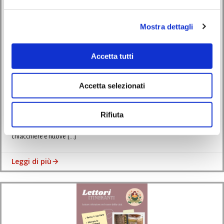
Mostra dettagli
Avvisi
Eventi
Accetta tutti
Il gruppo di lettura “La strada di mattoni gialli” incontra
Sepúlveda
Accetta selezionati
04/05/2026
Rifiuta
Se avete voglia di passare una serata diversa dal solito, tra libri,
chiacchiere e nuove […]
Leggi di più