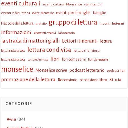
eventi culturali
eventi culturali Monselice
eventi gratuiti
eventi per famiglie
eventi in biblioteca
famiglie
eventi Monselice
gruppo di lettura
Fiaccole della lettura
incontri letterari
gratuito
Informazioni
laboratorio
laboratori creativi
la strada di mattoni gialli
Lettori itineranti
lettura
lettura condivisa
lettura silenziosa
lettura ad alta voce
libri
libri come semi
letture ad alta voce
libri da leggere
Letture Animate
monselice
Monselice scrive
podcast letterario
podcast libri
promozione della lettura
Storia
Recensione
recensione libro
CATEGORIE
(84)
Avvisi