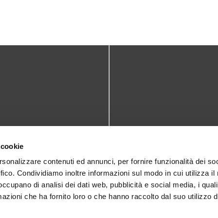
TATTI
DOVE SIAMO
 cookie
teca@comune.monselice.padova.it
Via San Biagio,10
rsonalizzare contenuti ed annunci, per fornire funzionalità dei so
ffico. Condividiamo inoltre informazioni sul modo in cui utilizza il 
35043 Monselice (PD)
 1905714
 occupano di analisi dei dati web, pubblicità e social media, i qual
azioni che ha fornito loro o che hanno raccolto dal suo utilizzo d