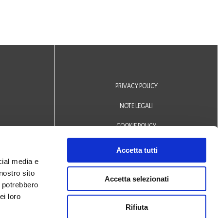
PRIVACY POLICY
NOTE LEGALI
COOKIE POLICY
DICHIARAZIONE DI ACCESSIBILITÀ
Accetta tutti
cial media e
Area riservata operatori
nostro sito
Accetta selezionati
i potrebbero
© 2024 Biblioteca Comunale
ei loro
Rifiuta
San Biagio Monselice -