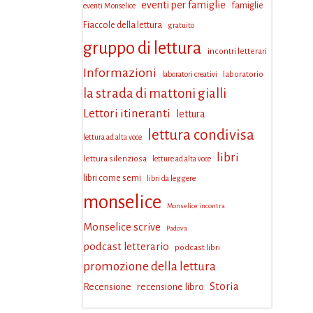
eventi per famiglie
famiglie
eventi Monselice
Fiaccole della lettura
gratuito
gruppo di lettura
incontri letterari
Informazioni
laboratorio
laboratori creativi
la strada di mattoni gialli
Lettori itineranti
lettura
lettura condivisa
lettura ad alta voce
libri
lettura silenziosa
letture ad alta voce
libri come semi
libri da leggere
monselice
Monselice incontra
Monselice scrive
Padova
podcast letterario
podcast libri
promozione della lettura
Storia
Recensione
recensione libro