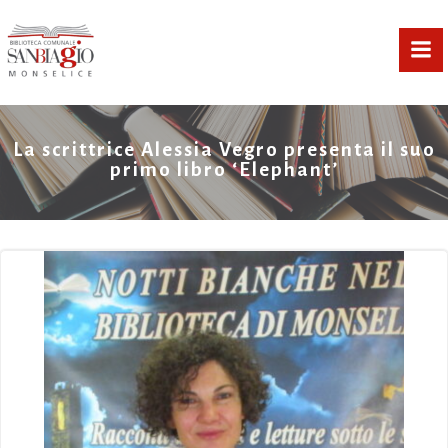
Vai
al
contenuto
La scrittrice Alessia Vegro presenta il suo
primo libro ‘Elephant’