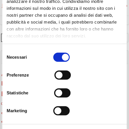
analizzare il nostro traffico. Condividiamo inoltre
Post
Post
Precedente
Successivo
informazioni sul modo in cui utilizza il nostro sito con i
nostri partner che si occupano di analisi dei dati web,
navigation
navigation
pubblicità e social media, i quali potrebbero combinarle
con altre informazioni che ha fornito loro o che hanno
raccolto dal suo utilizzo dei loro servizi.
Cerca
Selezione
Necessari
TAGS
del
consenso
Attività per ragazzi
Autore
Preferenze
attività per bambini
bambini
biblioteca
biblioteca di Monselice
Biblioteca San Biagio
Statistiche
biblioteca Monselice
cultura
Centro per il libro e la lettura
cittàchelegge
cultura Monselice
Marketing
eventi culturali
eventi biblioteca
eventi culturali Monselice
eventi per famiglie
eventi in biblioteca
famiglie
eventi Monselice