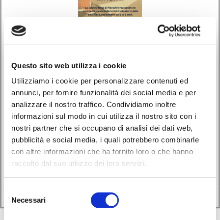
Questo sito web utilizza i cookie
Utilizziamo i cookie per personalizzare contenuti ed
annunci, per fornire funzionalità dei social media e per
Eventi
analizzare il nostro traffico. Condividiamo inoltre
informazioni sul modo in cui utilizza il nostro sito con i
Letture in biblioteca
nostri partner che si occupano di analisi dei dati web,
pubblicità e social media, i quali potrebbero combinarle
01/02/2024
con altre informazioni che ha fornito loro o che hanno
raccolto dal suo utilizzo dei loro servizi.
ATTENZIONE! L’ultimo incontro su Pinocchio si terrà venerdì 17 maggio,
sempre alle ore 17. Riprendono […]
Selezione
Leggi di più
Necessari
del
consenso