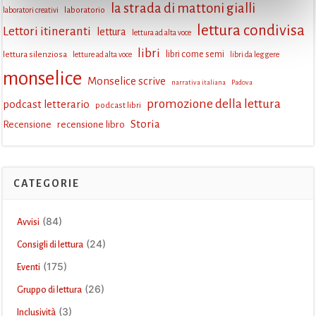
la strada di mattoni gialli
laboratorio
laboratori creativi
lettura condivisa
Lettori itineranti
lettura
lettura ad alta voce
libri
lettura silenziosa
libri come semi
letture ad alta voce
libri da leggere
monselice
Monselice scrive
narrativa italiana
Padova
promozione della lettura
podcast letterario
podcast libri
Storia
Recensione
recensione libro
CATEGORIE
(84)
Avvisi
(24)
Consigli di lettura
(175)
Eventi
(26)
Gruppo di lettura
(3)
Inclusività