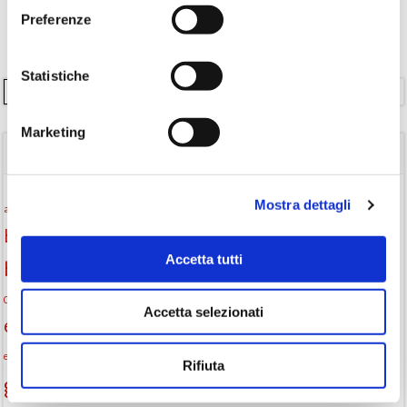
Preferenze
Statistiche
Cerca
Marketing
TAGS
Attività per ragazzi
Autore
Mostra dettagli
attività per bambini
bambini
biblioteca
biblioteca di Monselice
Accetta tutti
Biblioteca San Biagio
biblioteca Monselice
cultura
Centro per il libro e la lettura
cittàchelegge
eventi biblioteca
Accetta selezionati
eventi culturali
eventi culturali Monselice
eventi in biblioteca
eventi per famiglie
famiglie
Fiaccole della lettura
eventi Monselice
gratuito
Rifiuta
gruppo di lettura
Informazioni
incontri letterari