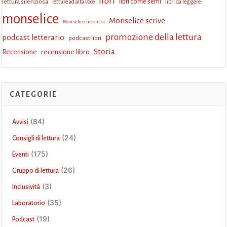
libri
lettura silenziosa
libri come semi
letture ad alta voce
libri da leggere
monselice
Monselice scrive
Monselice incontra
promozione della lettura
podcast letterario
podcast libri
Storia
Recensione
recensione libro
CATEGORIE
(84)
Avvisi
(24)
Consigli di lettura
(175)
Eventi
(26)
Gruppo di lettura
(3)
Inclusività
(35)
Laboratorio
(19)
Podcast