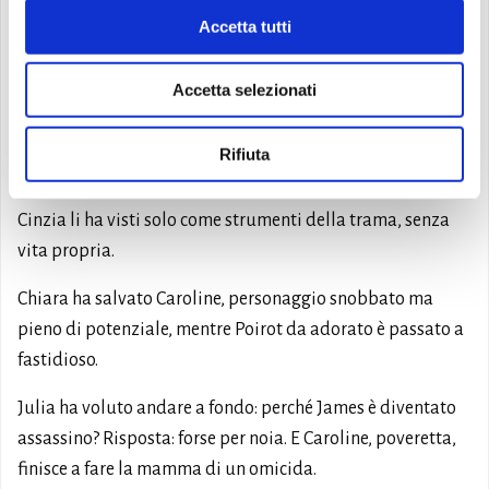
profondi, e troppo “perbene”. Troppa forma, poca
Accetta tutti
sostanza.
Accetta selezionati
Franca li ha definiti immobili come la cittadina.
Massimo li ha liquidati come bidimensionali, “ma oh, era
Rifiuta
l’epoca”.
Cinzia li ha visti solo come strumenti della trama, senza
vita propria.
Chiara ha salvato Caroline, personaggio snobbato ma
pieno di potenziale, mentre Poirot da adorato è passato a
fastidioso.
Julia ha voluto andare a fondo: perché James è diventato
assassino? Risposta: forse per noia. E Caroline, poveretta,
finisce a fare la mamma di un omicida.