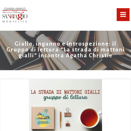
Vai
al
contenuto
Giallo, inganno e introspezione: il
Gruppo di lettura “La strada di mattoni
gialli” incontra Agatha Christie