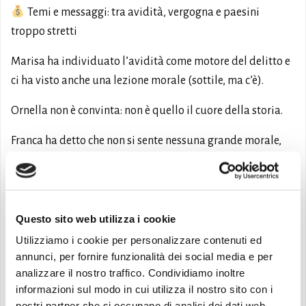
Temi e messaggi: tra avidità, vergogna e paesini
troppo stretti
Marisa ha individuato l’avidità come motore del delitto e
ci ha visto anche una lezione morale (sottile, ma c’è).
Ornella non è convinta: non è quello il cuore della storia.
Franca ha detto che non si sente nessuna grande morale,
ma solo un paese soffocante dove non succede mai niente
– tranne un omicidio, va beh.
Giuseppina ha tirato fuori il proverbio perfetto:
Questo sito web utilizza i cookie
“l’occasione rende l’uomo ladro”.
Utilizziamo i cookie per personalizzare contenuti ed
annunci, per fornire funzionalità dei social media e per
Nel gruppo si è parlato tanto anche di vergogna, di
analizzare il nostro traffico. Condividiamo inoltre
immagine sociale, di come i personaggi siano vittime di
informazioni sul modo in cui utilizza il nostro sito con i
costrutti così rigidi che sembrano decidere per loro.
nostri partner che si occupano di analisi dei dati web,