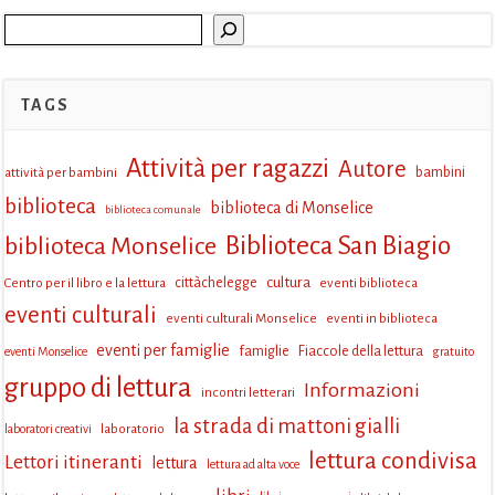
Cerca
TAGS
Attività per ragazzi
Autore
attività per bambini
bambini
biblioteca
biblioteca di Monselice
biblioteca comunale
Biblioteca San Biagio
biblioteca Monselice
cultura
Centro per il libro e la lettura
cittàchelegge
eventi biblioteca
eventi culturali
eventi culturali Monselice
eventi in biblioteca
eventi per famiglie
famiglie
Fiaccole della lettura
eventi Monselice
gratuito
gruppo di lettura
Informazioni
incontri letterari
la strada di mattoni gialli
laboratorio
laboratori creativi
lettura condivisa
Lettori itineranti
lettura
lettura ad alta voce