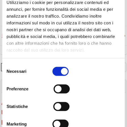
Utilizziamo i cookie per personalizzare contenuti ed
annunci, per fornire funzionalità dei social media e per
Consigli di lettura
analizzare il nostro traffico. Condividiamo inoltre
informazioni sul modo in cui utilizza il nostro sito con i
nostri partner che si occupano di analisi dei dati web,
Post
Post
Precedente
Successivo
pubblicità e social media, i quali potrebbero combinarle
con altre informazioni che ha fornito loro o che hanno
navigation
navigation
raccolto dal suo utilizzo dei loro servizi.
Selezione
Cerca
Necessari
del
consenso
TAGS
Preferenze
Attività per ragazzi
Autore
attività per bambini
bambini
Statistiche
biblioteca
biblioteca di Monselice
biblioteca comunale
Biblioteca San Biagio
biblioteca Monselice
Marketing