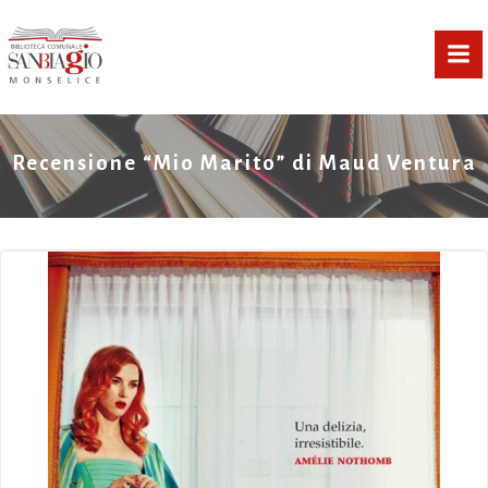
Vai
al
contenuto
Recensione “Mio Marito” di Maud Ventura