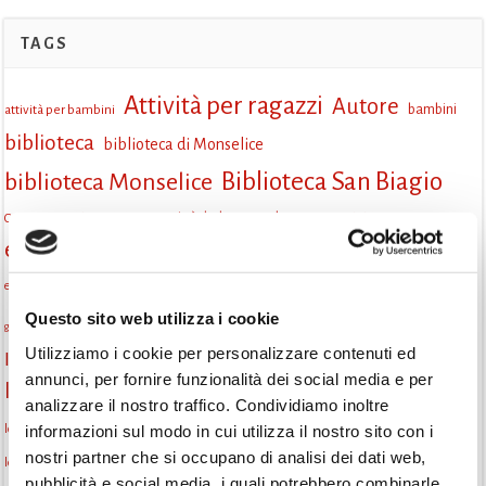
TAGS
Attività per ragazzi
Autore
attività per bambini
bambini
biblioteca
biblioteca di Monselice
Biblioteca San Biagio
biblioteca Monselice
cultura
Centro per il libro e la lettura
cittàchelegge
eventi biblioteca
eventi culturali
eventi culturali Monselice
eventi in biblioteca
eventi per famiglie
famiglie
Fiaccole della lettura
eventi Monselice
gruppo di lettura
Questo sito web utilizza i cookie
incontri letterari
gratuito
genitorialità
Utilizziamo i cookie per personalizzare contenuti ed
Informazioni
laboratorio
laboratori creativi
annunci, per fornire funzionalità dei social media e per
la strada di mattoni gialli
Lettori itineranti
lettura
analizzare il nostro traffico. Condividiamo inoltre
lettura condivisa
lettura silenziosa
informazioni sul modo in cui utilizza il nostro sito con i
lettura ad alta voce
nostri partner che si occupano di analisi dei dati web,
libri
libri come semi
letture ad alta voce
libri da leggere
letture per bambini
pubblicità e social media, i quali potrebbero combinarle