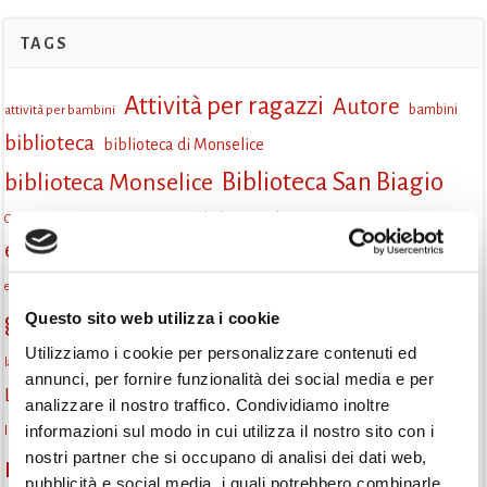
TAGS
Attività per ragazzi
Autore
attività per bambini
bambini
biblioteca
biblioteca di Monselice
Biblioteca San Biagio
biblioteca Monselice
cultura
Centro per il libro e la lettura
cittàchelegge
eventi biblioteca
eventi culturali
eventi culturali Monselice
eventi in biblioteca
eventi per famiglie
famiglie
Fiaccole della lettura
eventi Monselice
gratuito
gruppo di lettura
Questo sito web utilizza i cookie
Informazioni
incontri letterari
Utilizziamo i cookie per personalizzare contenuti ed
la strada di mattoni gialli
laboratorio
laboratori creativi
annunci, per fornire funzionalità dei social media e per
lettura condivisa
Lettori itineranti
lettura
lettura ad alta voce
analizzare il nostro traffico. Condividiamo inoltre
libri
informazioni sul modo in cui utilizza il nostro sito con i
lettura silenziosa
libri come semi
letture ad alta voce
libri da leggere
nostri partner che si occupano di analisi dei dati web,
monselice
Monselice scrive
narrativa italiana
Padova
pubblicità e social media, i quali potrebbero combinarle