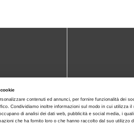
TATTI
DOVE SIAMO
 cookie
teca@comune.monselice.padova.it
Via San Biagio,10
rsonalizzare contenuti ed annunci, per fornire funzionalità dei so
ffico. Condividiamo inoltre informazioni sul modo in cui utilizza il 
35043 Monselice (PD)
 1905714
 occupano di analisi dei dati web, pubblicità e social media, i qual
azioni che ha fornito loro o che hanno raccolto dal suo utilizzo d