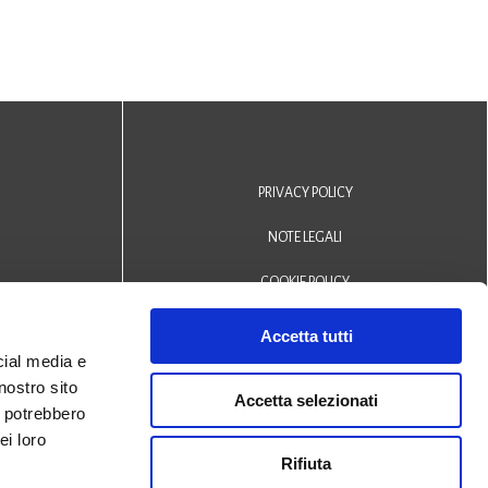
PRIVACY POLICY
NOTE LEGALI
COOKIE POLICY
DICHIARAZIONE DI ACCESSIBILITÀ
Accetta tutti
cial media e
Area riservata operatori
nostro sito
Accetta selezionati
i potrebbero
© 2024 Biblioteca Comunale
ei loro
Rifiuta
San Biagio Monselice -