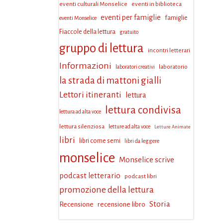
eventi culturali Monselice
eventi in biblioteca
eventi per famiglie
famiglie
eventi Monselice
Fiaccole della lettura
gratuito
gruppo di lettura
incontri letterari
Informazioni
laboratorio
laboratori creativi
la strada di mattoni gialli
Lettori itineranti
lettura
lettura condivisa
lettura ad alta voce
lettura silenziosa
letture ad alta voce
Letture Animate
libri
libri come semi
libri da leggere
monselice
Monselice scrive
podcast letterario
podcast libri
promozione della lettura
Storia
Recensione
recensione libro