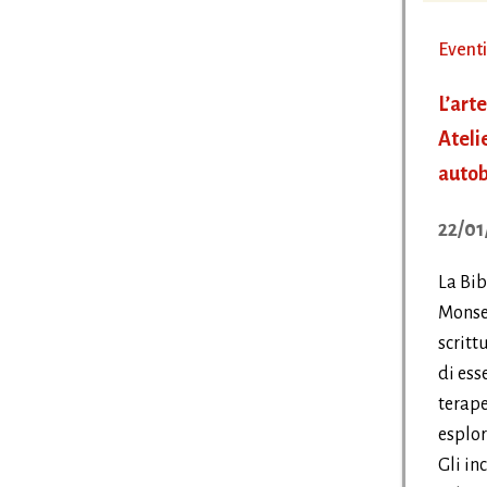
Eventi
L’arte
Atelie
autob
22/01
La Bib
Monsel
scritt
di ess
terape
esplora
Gli inc