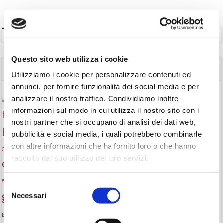
Cerca
Questo sito web utilizza i cookie
TAGS
Utilizziamo i cookie per personalizzare contenuti ed
annunci, per fornire funzionalità dei social media e per
Attività per ragazzi
Autore
analizzare il nostro traffico. Condividiamo inoltre
attività per bambini
bambini
informazioni sul modo in cui utilizza il nostro sito con i
biblioteca
biblioteca di Monselice
nostri partner che si occupano di analisi dei dati web,
Biblioteca San Biagio
biblioteca Monselice
pubblicità e social media, i quali potrebbero combinarle
con altre informazioni che ha fornito loro o che hanno
cultura
Centro per il libro e la lettura
cittàchelegge
eventi biblioteca
raccolto dal suo utilizzo dei loro servizi.
eventi culturali
eventi culturali Monselice
eventi in biblioteca
eventi per famiglie
famiglie
Fiaccole della lettura
eventi Monselice
gratuito
Selezione
gruppo di lettura
Necessari
Informazioni
del
incontri letterari
consenso
la strada di mattoni gialli
laboratorio
laboratori creativi