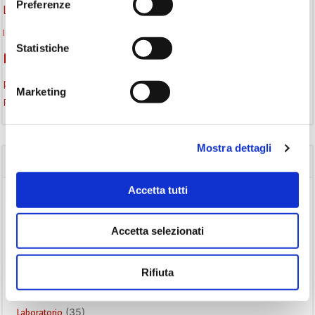
Preferenze
lettura condivisa
Lettori itineranti
lettura
lettura ad alta voce
libri
lettura silenziosa
libri come semi
letture ad alta voce
libri da leggere
Statistiche
monselice
Monselice scrive
narrativa italiana
Padova
promozione della lettura
podcast letterario
podcast libri
Marketing
Storia
Recensione
recensione libro
Mostra dettagli
CATEGORIE
Accetta tutti
(84)
Avvisi
(24)
Consigli di lettura
Accetta selezionati
(175)
Eventi
(26)
Gruppo di lettura
Rifiuta
(3)
Inclusività
(35)
Laboratorio