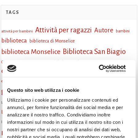
TAGS
Attività per ragazzi
Autore
attività per bambini
bambini
biblioteca
biblioteca di Monselice
Biblioteca San Biagio
biblioteca Monselice
cultura
Centro per il libro e la lettura
cittàchelegge
eventi biblioteca
eventi culturali
eventi culturali Monselice
eventi in biblioteca
eventi per famiglie
famiglie
Fiaccole della lettura
eventi Monselice
gratuito
gruppo di lettura
Questo sito web utilizza i cookie
Informazioni
incontri letterari
Utilizziamo i cookie per personalizzare contenuti ed
la strada di mattoni gialli
laboratorio
laboratori creativi
annunci, per fornire funzionalità dei social media e per
lettura condivisa
Lettori itineranti
lettura
lettura ad alta voce
analizzare il nostro traffico. Condividiamo inoltre
libri
informazioni sul modo in cui utilizza il nostro sito con i
lettura silenziosa
libri come semi
letture ad alta voce
libri da leggere
nostri partner che si occupano di analisi dei dati web,
monselice
Monselice scrive
narrativa italiana
Padova
pubblicità e social media, i quali potrebbero combinarle