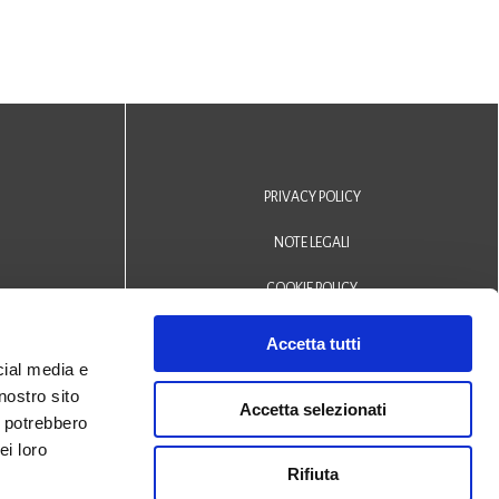
PRIVACY POLICY
NOTE LEGALI
COOKIE POLICY
DICHIARAZIONE DI ACCESSIBILITÀ
Accetta tutti
cial media e
Area riservata operatori
nostro sito
Accetta selezionati
i potrebbero
© 2024 Biblioteca Comunale
ei loro
Rifiuta
San Biagio Monselice -