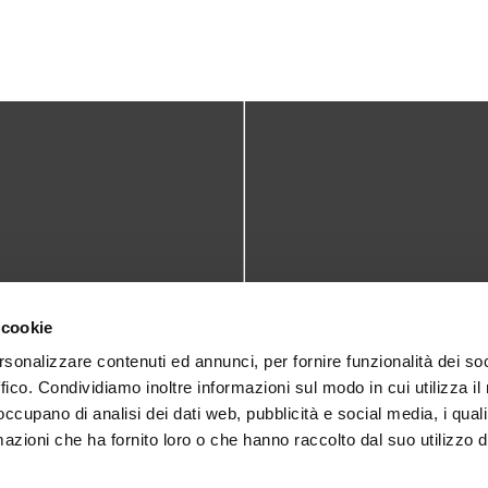
TATTI
DOVE SIAMO
 cookie
teca@comune.monselice.padova.it
Via San Biagio,10
rsonalizzare contenuti ed annunci, per fornire funzionalità dei so
ffico. Condividiamo inoltre informazioni sul modo in cui utilizza il 
35043 Monselice (PD)
 1905714
 occupano di analisi dei dati web, pubblicità e social media, i qual
azioni che ha fornito loro o che hanno raccolto dal suo utilizzo d