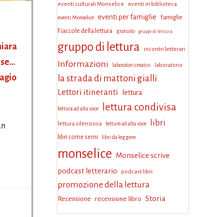
eventi culturali Monselice
eventi in biblioteca
eventi per famiglie
famiglie
eventi Monselice
Fiaccole della lettura
gratuito
gruppi di lettura
gruppo di lettura
hiara
incontri letterari
 se…
Informazioni
laboratorio
laboratori creativi
iagio
la strada di mattoni gialli
Lettori itineranti
lettura
lettura condivisa
lettura ad alta voce
libri
lettura silenziosa
letture ad alta voce
an
libri come semi
libri da leggere
monselice
Monselice scrive
podcast letterario
podcast libri
promozione della lettura
Storia
Recensione
recensione libro