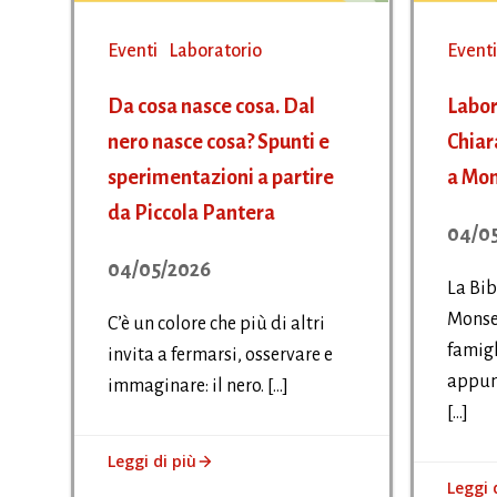
Eventi
Laboratorio
Eventi
Da cosa nasce cosa. Dal
Labor
nero nasce cosa? Spunti e
Chiar
sperimentazioni a partire
a Mon
da Piccola Pantera
04/0
04/05/2026
La Bib
Monsel
C’è un colore che più di altri
famigl
invita a fermarsi, osservare e
appun
immaginare: il nero. […]
[…]
Leggi di più
Leggi 