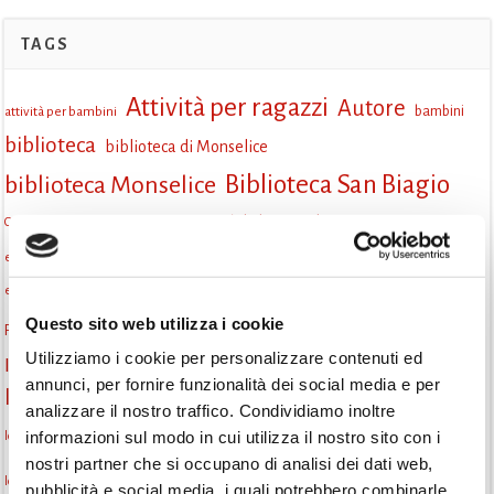
TAGS
Attività per ragazzi
Autore
attività per bambini
bambini
biblioteca
biblioteca di Monselice
Biblioteca San Biagio
biblioteca Monselice
cultura
Centro per il libro e la lettura
cittàchelegge
cepell
cultura Monselice
eventi culturali
eventi biblioteca
eventi culturali Monselice
eventi per famiglie
eventi in biblioteca
famiglie
eventi Monselice
gruppo di lettura
Questo sito web utilizza i cookie
Fiaccole della lettura
incontri letterari
gratuito
Utilizziamo i cookie per personalizzare contenuti ed
Informazioni
laboratorio
laboratori creativi
annunci, per fornire funzionalità dei social media e per
la strada di mattoni gialli
Lettori itineranti
lettura
analizzare il nostro traffico. Condividiamo inoltre
lettura condivisa
informazioni sul modo in cui utilizza il nostro sito con i
lettura silenziosa
lettura ad alta voce
nostri partner che si occupano di analisi dei dati web,
monselice
libri
libri come semi
letture ad alta voce
libri da leggere
pubblicità e social media, i quali potrebbero combinarle