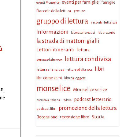
eventi per famiglie
famiglie
eventi Monselice
Fiaccole della lettura
gratuito
gruppo di lettura
incontri letterari
Informazioni
laboratorio
laboratori creativi
la strada di mattoni gialli
ù
Lettori itineranti
lettura
lettura condivisa
lettura ad alta voce
libri
lettura silenziosa
letture ad alta voce
libri come semi
libri da leggere
monselice
an
Monselice scrive
one
podcast letterario
narrativa italiana
Padova
promozione della lettura
podcast libri
Storia
Recensione
recensione libro