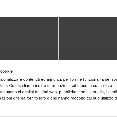
TATTI
DOVE SIAMO
 cookie
teca@comune.monselice.padova.it
Via San Biagio,10
rsonalizzare contenuti ed annunci, per fornire funzionalità dei so
ffico. Condividiamo inoltre informazioni sul modo in cui utilizza il 
35043 Monselice (PD)
 1905714
 occupano di analisi dei dati web, pubblicità e social media, i qual
azioni che ha fornito loro o che hanno raccolto dal suo utilizzo d