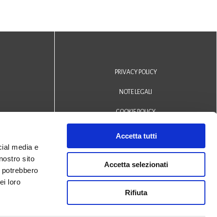
PRIVACY POLICY
NOTE LEGALI
COOKIE POLICY
DICHIARAZIONE DI ACCESSIBILITÀ
Accetta tutti
cial media e
Area riservata operatori
nostro sito
Accetta selezionati
i potrebbero
© 2024 Biblioteca Comunale
ei loro
Rifiuta
San Biagio Monselice -
Credits
Halley Veneto srl