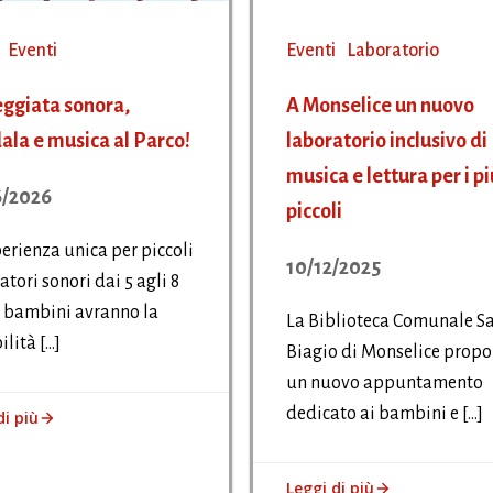
Eventi
Eventi
Laboratorio
ggiata sonora,
A Monselice un nuovo
la e musica al Parco!
laboratorio inclusivo di
musica e lettura per i pi
6/2026
piccoli
erienza unica per piccoli
10/12/2025
atori sonori dai 5 agli 8
I bambini avranno la
La Biblioteca Comunale S
ilità […]
Biagio di Monselice prop
un nuovo appuntamento
dedicato ai bambini e […]
di più
Leggi di più