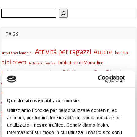
Cerca
TAGS
Attività per ragazzi
Autore
attività per bambini
bambini
biblioteca
biblioteca di Monselice
biblioteca comunale
Biblioteca San Biagio
biblioteca Monselice
cultura
Centro per il libro e la lettura
cittàchelegge
eventi biblioteca
eventi culturali
eventi culturali Monselice
eventi in biblioteca
Questo sito web utilizza i cookie
eventi per famiglie
famiglie
Fiaccole della lettura
eventi Monselice
gratuito
Utilizziamo i cookie per personalizzare contenuti ed
gruppo di lettura
Informazioni
incontri letterari
annunci, per fornire funzionalità dei social media e per
la strada di mattoni gialli
laboratorio
laboratori creativi
analizzare il nostro traffico. Condividiamo inoltre
lettura condivisa
informazioni sul modo in cui utilizza il nostro sito con i
Lettori itineranti
lettura
lettura ad alta voce