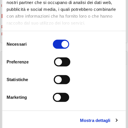
nostri partner che si occupano di analisi dei dati web,
libri
lettura silenziosa
libri come semi
letture ad alta voce
libri da leggere
pubblicità e social media, i quali potrebbero combinarle
monselice
con altre informazioni che ha fornito loro o che hanno
Monselice scrive
Monselice incontra
raccolto dal suo utilizzo dei loro servizi.
promozione della lettura
podcast letterario
podcast libri
Storia
Recensione
recensione libro
Selezione
Necessari
del
consenso
CATEGORIE
Preferenze
(84)
Avvisi
Statistiche
(24)
Consigli di lettura
(175)
Eventi
Marketing
(26)
Gruppo di lettura
(3)
Inclusività
(35)
Laboratorio
Mostra dettagli