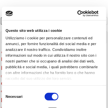
Cerca
Questo sito web utilizza i cookie
TAGS
Utilizziamo i cookie per personalizzare contenuti ed
annunci, per fornire funzionalità dei social media e per
analizzare il nostro traffico. Condividiamo inoltre
Attività per ragazzi
Autore
attività per bambini
bambini
informazioni sul modo in cui utilizza il nostro sito con i
biblioteca
biblioteca di Monselice
biblioteca comunale
nostri partner che si occupano di analisi dei dati web,
pubblicità e social media, i quali potrebbero combinarle
Biblioteca San Biagio
biblioteca Monselice
con altre informazioni che ha fornito loro o che hanno
cultura
Centro per il libro e la lettura
cittàchelegge
eventi biblioteca
raccolto dal suo utilizzo dei loro servizi.
eventi culturali
eventi culturali Monselice
eventi in biblioteca
eventi per famiglie
famiglie
Fiaccole della lettura
Selezione
eventi Monselice
gratuito
Necessari
del
gruppo di lettura
Informazioni
incontri letterari
consenso
la strada di mattoni gialli