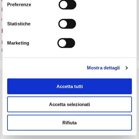
laboratorio
laboratori creativi
Preferenze
lettura condivisa
Lettori itineranti
lettura
lettura ad alta voce
libri
lettura silenziosa
libri come semi
letture ad alta voce
libri da leggere
Statistiche
monselice
Monselice scrive
Monselice incontra
promozione della lettura
podcast letterario
podcast libri
Marketing
Storia
Recensione
recensione libro
Mostra dettagli
CATEGORIE
Accetta tutti
(84)
Avvisi
(24)
Consigli di lettura
Accetta selezionati
(175)
Eventi
Rifiuta
(26)
Gruppo di lettura
(3)
Inclusività