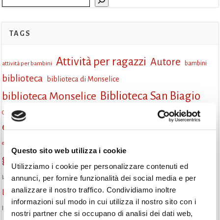
TAGS
Attività per ragazzi
Autore
attività per bambini
bambini
biblioteca
biblioteca di Monselice
Biblioteca San Biagio
biblioteca Monselice
cultura
Centro per il libro e la lettura
cittàchelegge
eventi biblioteca
eventi culturali
eventi culturali Monselice
eventi in biblioteca
eventi per famiglie
famiglie
Fiaccole della lettura
eventi Monselice
gratuito
Questo sito web utilizza i cookie
gruppo di lettura
Informazioni
incontri letterari
Utilizziamo i cookie per personalizzare contenuti ed
la strada di mattoni gialli
annunci, per fornire funzionalità dei social media e per
laboratorio
laboratori creativi
analizzare il nostro traffico. Condividiamo inoltre
lettura condivisa
Lettori itineranti
lettura
lettura ad alta voce
informazioni sul modo in cui utilizza il nostro sito con i
libri
lettura silenziosa
libri come semi
letture ad alta voce
libri da leggere
nostri partner che si occupano di analisi dei dati web,