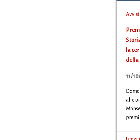
Avvisi
Premi
Stori
la ce
della
11/10
Domen
alle or
Monsel
premia
Leggi 