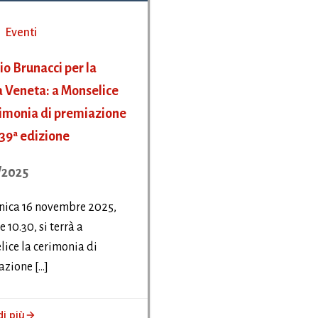
Eventi
o Brunacci per la
a Veneta: a Monselice
rimonia di premiazione
 39ª edizione
/2025
ica 16 novembre 2025,
e 10.30, si terrà a
ice la cerimonia di
zione […]
di più