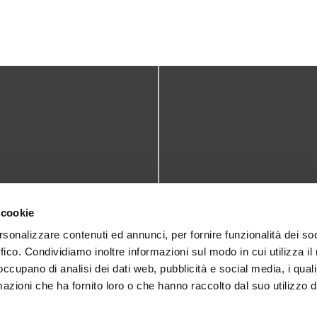
TATTI
DOVE SIAMO
 cookie
teca@comune.monselice.padova.it
Via San Biagio,10
rsonalizzare contenuti ed annunci, per fornire funzionalità dei so
ffico. Condividiamo inoltre informazioni sul modo in cui utilizza il 
35043 Monselice (PD)
 1905714
 occupano di analisi dei dati web, pubblicità e social media, i qual
azioni che ha fornito loro o che hanno raccolto dal suo utilizzo d