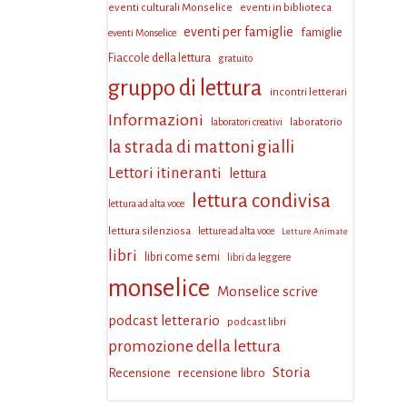
eventi culturali Monselice
eventi in biblioteca
eventi per famiglie
famiglie
eventi Monselice
Fiaccole della lettura
gratuito
gruppo di lettura
incontri letterari
Informazioni
laboratorio
laboratori creativi
la strada di mattoni gialli
Lettori itineranti
lettura
lettura condivisa
lettura ad alta voce
lettura silenziosa
letture ad alta voce
Letture Animate
libri
libri come semi
libri da leggere
monselice
Monselice scrive
podcast letterario
podcast libri
promozione della lettura
Storia
Recensione
recensione libro