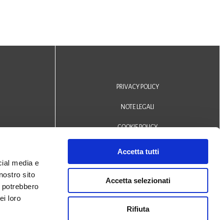
PRIVACY POLICY
NOTE LEGALI
COOKIE POLICY
DICHIARAZIONE DI ACCESSIBILITÀ
Accetta tutti
cial media e
Area riservata operatori
nostro sito
Accetta selezionati
i potrebbero
© 2024 Biblioteca Comunale
ei loro
Rifiuta
San Biagio Monselice -