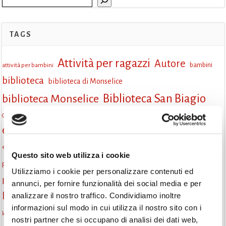
TAGS
Attività per ragazzi
Autore
attività per bambini
bambini
biblioteca
biblioteca di Monselice
Biblioteca San Biagio
biblioteca Monselice
cultura
Centro per il libro e la lettura
cittàchelegge
eventi biblioteca
eventi culturali
eventi culturali Monselice
eventi gratuiti
eventi per famiglie
eventi in biblioteca
famiglie
eventi Monselice
Questo sito web utilizza i cookie
gruppo di lettura
Fiaccole della lettura
incontri letterari
gratuito
Utilizziamo i cookie per personalizzare contenuti ed
Informazioni
laboratorio
annunci, per fornire funzionalità dei social media e per
laboratori creativi
analizzare il nostro traffico. Condividiamo inoltre
la strada di mattoni gialli
Lettori itineranti
lettura
informazioni sul modo in cui utilizza il nostro sito con i
lettura condivisa
lettura silenziosa
lettura ad alta voce
nostri partner che si occupano di analisi dei dati web,