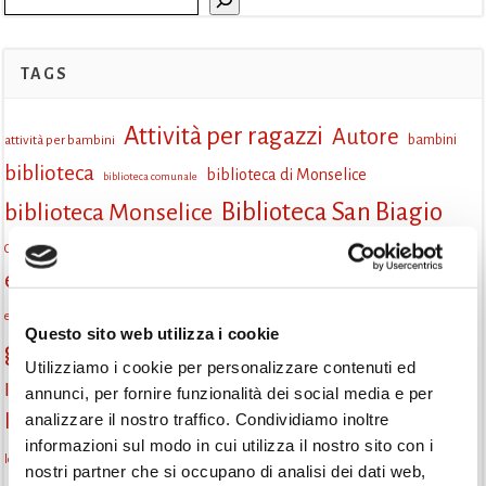
TAGS
Attività per ragazzi
Autore
attività per bambini
bambini
biblioteca
biblioteca di Monselice
biblioteca comunale
Biblioteca San Biagio
biblioteca Monselice
cultura
Centro per il libro e la lettura
cittàchelegge
eventi biblioteca
eventi culturali
eventi culturali Monselice
eventi in biblioteca
eventi per famiglie
famiglie
Fiaccole della lettura
eventi Monselice
gratuito
Questo sito web utilizza i cookie
gruppo di lettura
incontri letterari
incontri di lettura
Utilizziamo i cookie per personalizzare contenuti ed
Informazioni
annunci, per fornire funzionalità dei social media e per
laboratorio
laboratori creativi
analizzare il nostro traffico. Condividiamo inoltre
la strada di mattoni gialli
Lettori itineranti
lettura
informazioni sul modo in cui utilizza il nostro sito con i
lettura condivisa
lettura silenziosa
lettura ad alta voce
nostri partner che si occupano di analisi dei dati web,