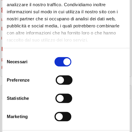
analizzare il nostro traffico. Condividiamo inoltre
gruppo di lettura
Informazioni
incontri letterari
informazioni sul modo in cui utilizza il nostro sito con i
nostri partner che si occupano di analisi dei dati web,
la strada di mattoni gialli
laboratorio
laboratori creativi
pubblicità e social media, i quali potrebbero combinarle
lettura condivisa
Lettori itineranti
lettura
lettura ad alta voce
con altre informazioni che ha fornito loro o che hanno
libri
lettura silenziosa
libri come semi
letture ad alta voce
libri da leggere
raccolto dal suo utilizzo dei loro servizi.
monselice
Monselice scrive
narrativa italiana
Padova
Selezione
promozione della lettura
podcast letterario
podcast libri
Necessari
del
Storia
Recensione
recensione libro
consenso
Preferenze
CATEGORIE
Statistiche
(84)
Avvisi
Marketing
(24)
Consigli di lettura
(175)
Eventi