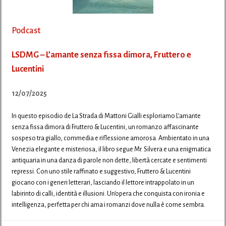
Podcast
LSDMG – L’amante senza fissa dimora, Fruttero e
Lucentini
12/07/2025
In questo episodio de La Strada di Mattoni Gialli esploriamo L’amante
senza fissa dimora di Fruttero & Lucentini, un romanzo affascinante
sospeso tra giallo, commedia e riflessione amorosa. Ambientato in una
Venezia elegante e misteriosa, il libro segue Mr. Silvera e una enigmatica
antiquaria in una danza di parole non dette, libertà cercate e sentimenti
repressi. Con uno stile raffinato e suggestivo, Fruttero & Lucentini
giocano con i generi letterari, lasciando il lettore intrappolato in un
labirinto di calli, identità e illusioni. Un'opera che conquista con ironia e
intelligenza, perfetta per chi ama i romanzi dove nulla è come sembra.