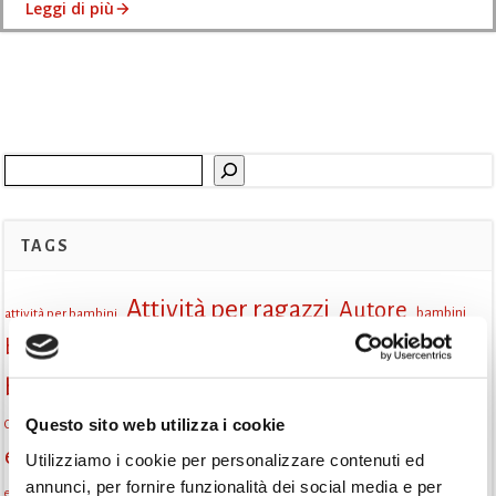
Leggi di più
Cerca
TAGS
Attività per ragazzi
Autore
attività per bambini
bambini
biblioteca
biblioteca di Monselice
Biblioteca San Biagio
biblioteca Monselice
Questo sito web utilizza i cookie
cultura
Centro per il libro e la lettura
cittàchelegge
eventi biblioteca
eventi culturali
Utilizziamo i cookie per personalizzare contenuti ed
eventi culturali Monselice
eventi in biblioteca
annunci, per fornire funzionalità dei social media e per
eventi per famiglie
famiglie
Fiaccole della lettura
eventi Monselice
gratuito