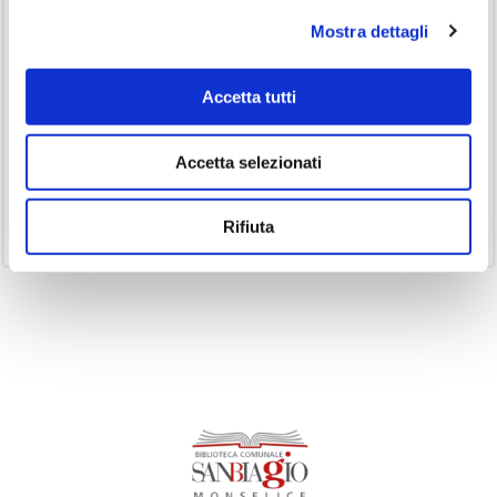
(26)
Gruppo di lettura
Mostra dettagli
(3)
Inclusività
(35)
Laboratorio
Accetta tutti
(19)
Podcast
(14)
Ricorrenze
Accetta selezionati
(1)
Senza categoria
Rifiuta
(11)
Volumi