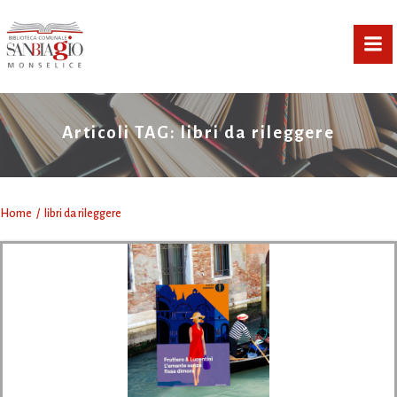
Vai
al
contenuto
Articoli TAG: libri da rileggere
Home
libri da rileggere