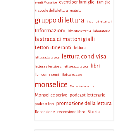
eventi per famiglie
famiglie
eventi Monselice
Fiaccole della lettura
gratuito
gruppo di lettura
incontri letterari
Informazioni
laboratorio
laboratori creativi
la strada di mattoni gialli
Lettori itineranti
lettura
lettura condivisa
lettura ad alta voce
libri
lettura silenziosa
letture ad alta voce
libri come semi
libri da leggere
monselice
Monselice incontra
Monselice scrive
podcast letterario
promozione della lettura
podcast libri
Storia
Recensione
recensione libro