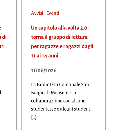
Avvisi
Eventi
:
Un capitolo alla volta 2.0:
 di
torna il gruppo di lettura
11
per ragazze e ragazzi dagli
11 ai 14 anni
11/06/2026
n
La Biblioteca Comunale San
l
Biagio di Monselice, in
collaborazione con alcune
studentesse e alcuni studenti
[…]