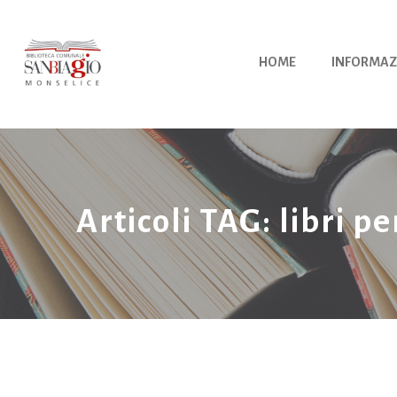
Vai
al
contenuto
HOME
INFORMAZ
Articoli TAG: libri p