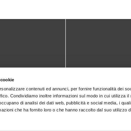
TATTI
DOVE SIAMO
 cookie
teca@comune.monselice.padova.it
Via San Biagio,10
rsonalizzare contenuti ed annunci, per fornire funzionalità dei so
ffico. Condividiamo inoltre informazioni sul modo in cui utilizza il 
35043 Monselice (PD)
 1905714
 occupano di analisi dei dati web, pubblicità e social media, i qual
azioni che ha fornito loro o che hanno raccolto dal suo utilizzo d