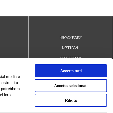
PRIVACY POLICY
NOTE LEGALI
COOKIE POLICY
DICHIARAZIONE DI ACCESSIBILITÀ
Accetta tutti
cial media e
Area riservata operatori
nostro sito
Accetta selezionati
i potrebbero
© 2024 Biblioteca Comunale
ei loro
Rifiuta
San Biagio Monselice -
Credits
Halley Veneto srl