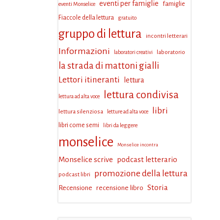
eventi per famiglie
famiglie
eventi Monselice
Fiaccole della lettura
gratuito
gruppo di lettura
incontri letterari
Informazioni
laboratorio
laboratori creativi
la strada di mattoni gialli
Lettori itineranti
lettura
lettura condivisa
lettura ad alta voce
libri
lettura silenziosa
letture ad alta voce
libri come semi
libri da leggere
monselice
Monselice incontra
Monselice scrive
podcast letterario
promozione della lettura
podcast libri
Storia
Recensione
recensione libro