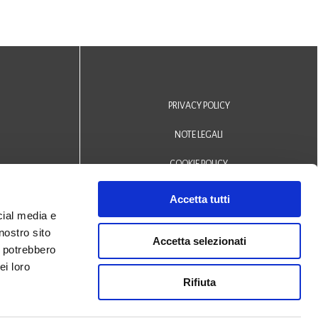
PRIVACY POLICY
NOTE LEGALI
COOKIE POLICY
DICHIARAZIONE DI ACCESSIBILITÀ
Accetta tutti
cial media e
Area riservata operatori
nostro sito
Accetta selezionati
i potrebbero
© 2024 Biblioteca Comunale
ei loro
Rifiuta
San Biagio Monselice -
Credits
Halley Veneto srl