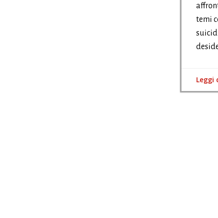
affron
temi c
suicidi
deside
Leggi 