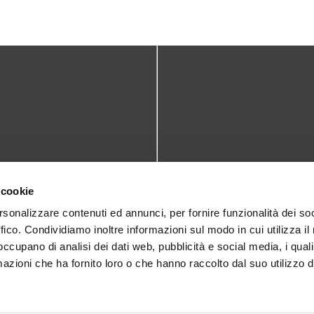
TATTI
DOVE SIAMO
 cookie
teca@comune.monselice.padova.it
Via San Biagio,10
rsonalizzare contenuti ed annunci, per fornire funzionalità dei so
ffico. Condividiamo inoltre informazioni sul modo in cui utilizza il 
35043 Monselice (PD)
 1905714
 occupano di analisi dei dati web, pubblicità e social media, i qual
azioni che ha fornito loro o che hanno raccolto dal suo utilizzo d