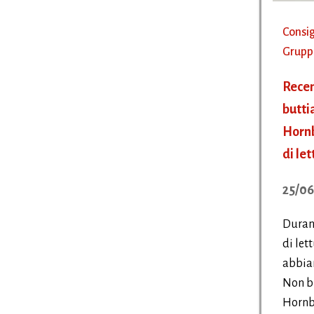
Consig
Gruppo
Recen
butti
Hornb
di le
25/06
Durant
di let
abbia
Non bu
Hornby