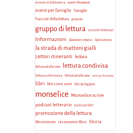
eventi in biblioteca
eventi Monselice
eventi per famiglie
famiglie
Fiaccole della lettura
gratuito
gruppo di lettura
incontri letterari
Informazioni
laboratorio
laboratori creativi
la strada di mattoni gialli
Lettori itineranti
lettura
lettura condivisa
lettura ad alta voce
lettura silenziosa
letture ad alta voce
Letture Animate
libri
libri come semi
libri da leggere
monselice
Monselice scrive
podcast letterario
podcast libri
promozione della lettura
Storia
Recensione
recensione libro