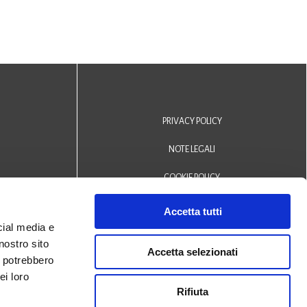
PRIVACY POLICY
NOTE LEGALI
COOKIE POLICY
DICHIARAZIONE DI ACCESSIBILITÀ
Accetta tutti
cial media e
Area riservata operatori
nostro sito
Accetta selezionati
i potrebbero
© 2024 Biblioteca Comunale
ei loro
Rifiuta
San Biagio Monselice -