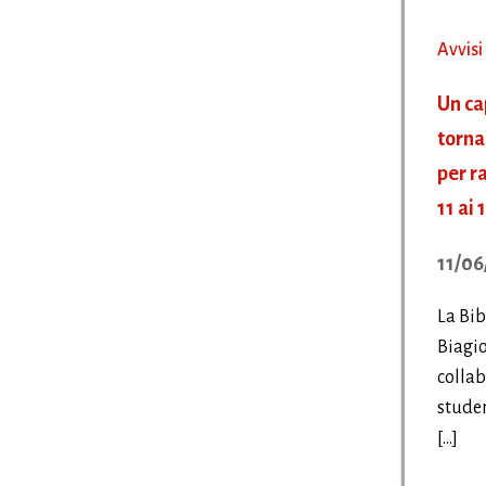
Avvisi
Un cap
torna 
per r
11 ai 
11/06
La Bi
Biagio
collab
studen
[…]