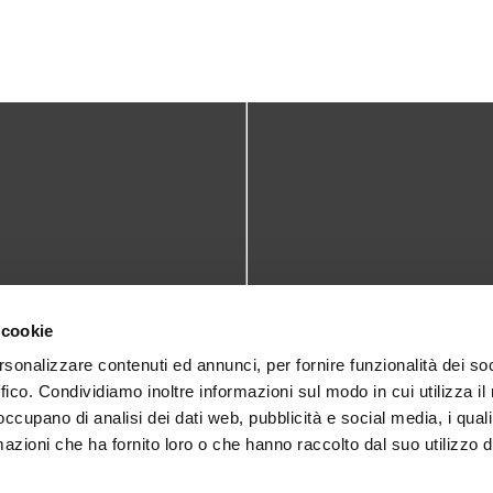
TATTI
DOVE SIAMO
 cookie
teca@comune.monselice.padova.it
Via San Biagio,10
rsonalizzare contenuti ed annunci, per fornire funzionalità dei so
ffico. Condividiamo inoltre informazioni sul modo in cui utilizza il 
35043 Monselice (PD)
 1905714
 occupano di analisi dei dati web, pubblicità e social media, i qual
azioni che ha fornito loro o che hanno raccolto dal suo utilizzo d