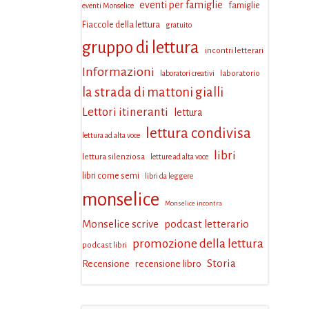
eventi per famiglie
famiglie
eventi Monselice
Fiaccole della lettura
gratuito
gruppo di lettura
incontri letterari
Informazioni
laboratorio
laboratori creativi
la strada di mattoni gialli
Lettori itineranti
lettura
lettura condivisa
lettura ad alta voce
libri
lettura silenziosa
letture ad alta voce
libri come semi
libri da leggere
monselice
Monselice incontra
Monselice scrive
podcast letterario
promozione della lettura
podcast libri
Storia
Recensione
recensione libro