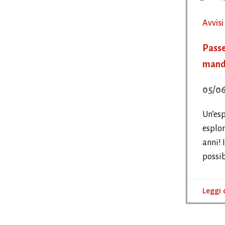
Avvisi
Passe
manda
05/0
Un’esp
esplor
anni! 
possib
Leggi 