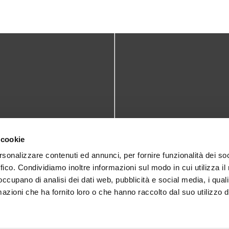
TATTI
DOVE SIAMO
 cookie
teca@comune.monselice.padova.it
Via San Biagio,10
rsonalizzare contenuti ed annunci, per fornire funzionalità dei so
ffico. Condividiamo inoltre informazioni sul modo in cui utilizza il 
35043 Monselice (PD)
 1905714
 occupano di analisi dei dati web, pubblicità e social media, i qual
azioni che ha fornito loro o che hanno raccolto dal suo utilizzo d