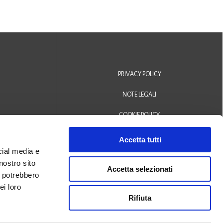
PRIVACY POLICY
NOTE LEGALI
COOKIE POLICY
DICHIARAZIONE DI ACCESSIBILITÀ
Accetta tutti
cial media e
Area riservata operatori
nostro sito
Accetta selezionati
i potrebbero
© 2024 Biblioteca Comunale
ei loro
Rifiuta
San Biagio Monselice -
Credits
Halley Veneto srl