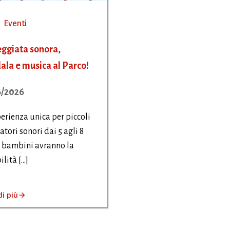
Eventi
ggiata sonora,
la e musica al Parco!
6/2026
erienza unica per piccoli
atori sonori dai 5 agli 8
I bambini avranno la
ilità […]
di più