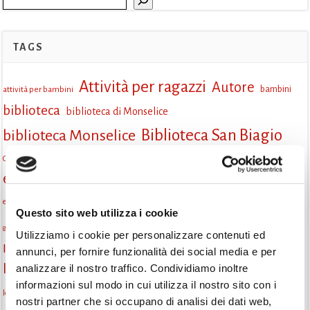
TAGS
Attività per ragazzi
Autore
attività per bambini
bambini
biblioteca
biblioteca di Monselice
Biblioteca San Biagio
biblioteca Monselice
cultura
Centro per il libro e la lettura
cittàchelegge
eventi biblioteca
eventi culturali
eventi culturali Monselice
eventi in biblioteca
eventi per famiglie
famiglie
Fiaccole della lettura
eventi Monselice
Questo sito web utilizza i cookie
gruppo di lettura
incontri letterari
gratuito
genitorialità
Utilizziamo i cookie per personalizzare contenuti ed
Informazioni
laboratorio
annunci, per fornire funzionalità dei social media e per
laboratori creativi
analizzare il nostro traffico. Condividiamo inoltre
la strada di mattoni gialli
Lettori itineranti
lettura
informazioni sul modo in cui utilizza il nostro sito con i
lettura condivisa
lettura silenziosa
lettura ad alta voce
nostri partner che si occupano di analisi dei dati web,