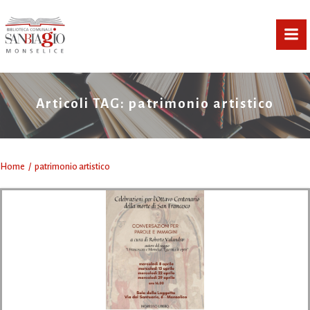
Vai
al
contenuto
Articoli TAG: patrimonio artistico
Home
patrimonio artistico