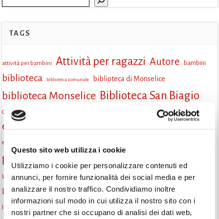
TAGS
Attività per ragazzi
Autore
attività per bambini
bambini
biblioteca
biblioteca di Monselice
biblioteca comunale
Biblioteca San Biagio
biblioteca Monselice
cultura
Centro per il libro e la lettura
cittàchelegge
eventi biblioteca
eventi culturali
eventi culturali Monselice
eventi in biblioteca
eventi per famiglie
famiglie
Fiaccole della lettura
eventi Monselice
gratuito
Questo sito web utilizza i cookie
gruppo di lettura
Informazioni
incontri letterari
Utilizziamo i cookie per personalizzare contenuti ed
la strada di mattoni gialli
annunci, per fornire funzionalità dei social media e per
laboratorio
laboratori creativi
analizzare il nostro traffico. Condividiamo inoltre
lettura condivisa
Lettori itineranti
lettura
lettura ad alta voce
informazioni sul modo in cui utilizza il nostro sito con i
libri
lettura silenziosa
libri come semi
letture ad alta voce
libri da leggere
nostri partner che si occupano di analisi dei dati web,