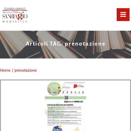
Vai
al
contenuto
Articoli TAG: prenotazione
Home
prenotazione