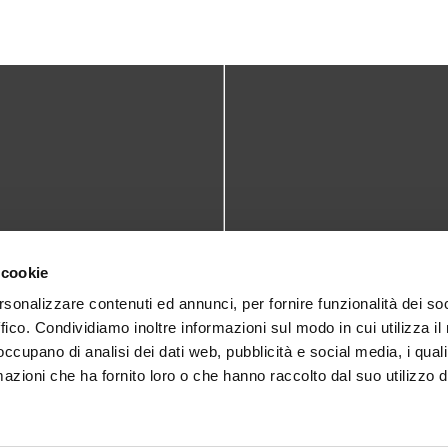
TATTI
DOVE SIAMO
 cookie
teca@comune.monselice.padova.it
Via San Biagio,10
rsonalizzare contenuti ed annunci, per fornire funzionalità dei so
ffico. Condividiamo inoltre informazioni sul modo in cui utilizza il 
35043 Monselice (PD)
 1905714
 occupano di analisi dei dati web, pubblicità e social media, i qual
azioni che ha fornito loro o che hanno raccolto dal suo utilizzo d