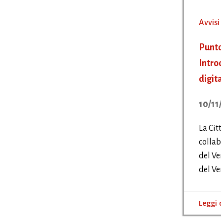
Avvisi
Punto
Intro
digit
10/11
La Cit
collab
del Ve
del Ve
Leggi 