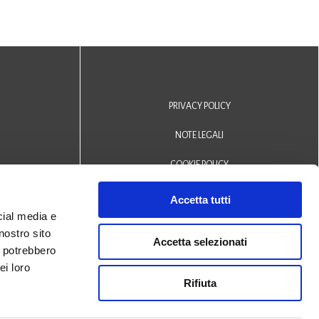
PRIVACY POLICY
NOTE LEGALI
COOKIE POLICY
DICHIARAZIONE DI ACCESSIBILITÀ
Accetta tutti
cial media e
Area riservata operatori
nostro sito
Accetta selezionati
i potrebbero
© 2024 Biblioteca Comunale
ei loro
Rifiuta
San Biagio Monselice -
Credits
Halley Veneto srl