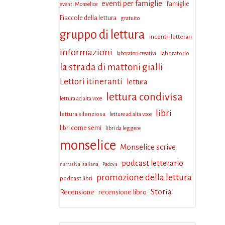
eventi per famiglie
famiglie
eventi Monselice
Fiaccole della lettura
gratuito
gruppo di lettura
incontri letterari
Informazioni
laboratorio
laboratori creativi
la strada di mattoni gialli
Lettori itineranti
lettura
lettura condivisa
lettura ad alta voce
libri
lettura silenziosa
letture ad alta voce
libri come semi
libri da leggere
monselice
Monselice scrive
podcast letterario
narrativa italiana
Padova
promozione della lettura
podcast libri
Storia
Recensione
recensione libro