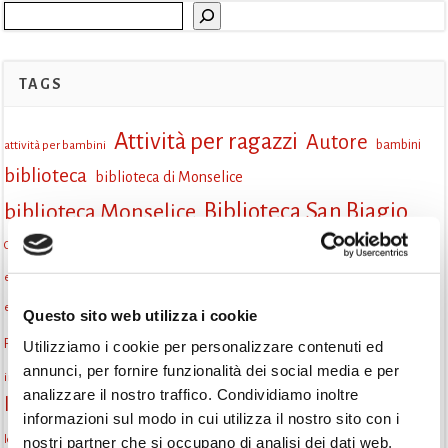
Cerca
TAGS
Attività per ragazzi
Autore
attività per bambini
bambini
biblioteca
biblioteca di Monselice
Biblioteca San Biagio
biblioteca Monselice
cultura
Centro per il libro e la lettura
cittàchelegge
cultura Monselice
eventi culturali
eventi biblioteca
eventi culturali Monselice
eventi per famiglie
eventi in biblioteca
famiglie
eventi Monselice
Questo sito web utilizza i cookie
gruppo di lettura
Fiaccole della lettura
Utilizziamo i cookie per personalizzare contenuti ed
gratuito
gruppi di lettura
annunci, per fornire funzionalità dei social media e per
Informazioni
incontri letterari
laboratorio
laboratori creativi
analizzare il nostro traffico. Condividiamo inoltre
la strada di mattoni gialli
Lettori itineranti
lettura
informazioni sul modo in cui utilizza il nostro sito con i
lettura condivisa
lettura silenziosa
lettura ad alta voce
nostri partner che si occupano di analisi dei dati web,