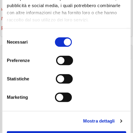
pubblicità e social media, i quali potrebbero combinarle
monselice
libri
libri come semi
letture ad alta voce
libri da leggere
con altre informazioni che ha fornito loro o che hanno
Monselice scrive
podcast letterario
podcast libri
raccolto dal suo utilizzo dei loro servizi.
promozione della lettura
Storia
Recensione
recensione libro
Selezione
Necessari
del
consenso
CATEGORIE
Preferenze
(84)
Avvisi
(24)
Consigli di lettura
Statistiche
(175)
Eventi
(26)
Marketing
Gruppo di lettura
(3)
Inclusività
(35)
Laboratorio
Mostra dettagli
(19)
Podcast