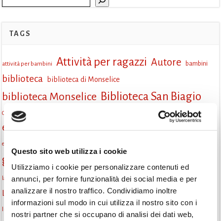
TAGS
Attività per ragazzi
Autore
attività per bambini
bambini
biblioteca
biblioteca di Monselice
Biblioteca San Biagio
biblioteca Monselice
cultura
Centro per il libro e la lettura
cittàchelegge
eventi biblioteca
eventi culturali
eventi culturali Monselice
eventi in biblioteca
eventi per famiglie
famiglie
Fiaccole della lettura
eventi Monselice
gratuito
Questo sito web utilizza i cookie
gruppo di lettura
Informazioni
incontri letterari
Utilizziamo i cookie per personalizzare contenuti ed
la strada di mattoni gialli
annunci, per fornire funzionalità dei social media e per
laboratorio
laboratori creativi
analizzare il nostro traffico. Condividiamo inoltre
lettura condivisa
Lettori itineranti
lettura
lettura ad alta voce
informazioni sul modo in cui utilizza il nostro sito con i
libri
lettura silenziosa
libri come semi
letture ad alta voce
libri da leggere
nostri partner che si occupano di analisi dei dati web,