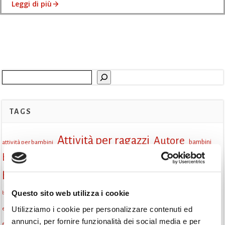
Leggi di più
Cerca
TAGS
Attività per ragazzi
Autore
attività per bambini
bambini
biblioteca
biblioteca di Monselice
Biblioteca San Biagio
biblioteca Monselice
cultura
Questo sito web utilizza i cookie
Centro per il libro e la lettura
cittàchelegge
biblioteca San Biagio Monselice
eventi culturali
Utilizziamo i cookie per personalizzare contenuti ed
eventi biblioteca
eventi culturali Monselice
annunci, per fornire funzionalità dei social media e per
eventi per famiglie
eventi in biblioteca
famiglie
eventi Monselice