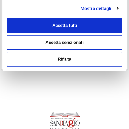
(26)
Gruppo di lettura
Mostra dettagli
(3)
Inclusività
(35)
Laboratorio
Accetta tutti
(19)
Podcast
(14)
Accetta selezionati
Ricorrenze
(1)
Senza categoria
Rifiuta
(11)
Volumi