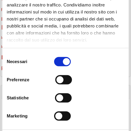
analizzare il nostro traffico. Condividiamo inoltre
gruppo di lettura
Fiaccole della lettura
incontri letterari
gratuito
informazioni sul modo in cui utilizza il nostro sito con i
Informazioni
nostri partner che si occupano di analisi dei dati web,
laboratorio
laboratori creativi
pubblicità e social media, i quali potrebbero combinarle
la strada di mattoni gialli
Lettori itineranti
lettura
con altre informazioni che ha fornito loro o che hanno
lettura condivisa
lettura silenziosa
lettura ad alta voce
raccolto dal suo utilizzo dei loro servizi.
libri
libri come semi
letture ad alta voce
libri da leggere
Letture Animate
monselice
Selezione
Monselice scrive
podcast letterario
podcast libri
Necessari
del
promozione della lettura
Storia
Recensione
recensione libro
consenso
Preferenze
CATEGORIE
Statistiche
(84)
Avvisi
Marketing
(24)
Consigli di lettura
(175)
Eventi