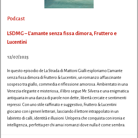
Podcast
LSDMG – L’amante senza fissa dimora, Fruttero e
Lucentini
12/07/2025
In questo episodio de La Strada di Mattoni Gialli esploriamo L’amante
senza fissa dimora di Fruttero & Lucentini, un romanzo affascinante
sospeso tra giallo, commedia e riflessione amorosa. Ambientato in una
Venezia elegante e misteriosa, il libro segue Mr. Silvera e una enigmatica
antiquaria in una danza di parole non dette, libertà cercate e sentimenti
repressi. Con uno stile raffinato e suggestivo, Fruttero & Lucentini
giocano con i generi letterari, lasciando il lettore intrappolato in un
labirinto di calli, identità e illusioni. Un'opera che conquista con ironia e
intelligenza, perfetta per chi ama i romanzi dove nulla è come sembra.