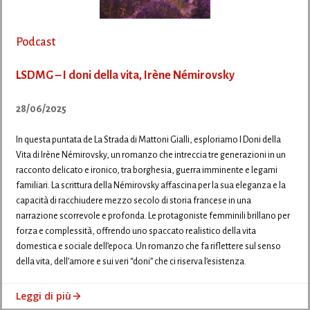
Podcast
LSDMG – I doni della vita, Irène Némirovsky
28/06/2025
In questa puntata de La Strada di Mattoni Gialli, esploriamo I Doni della
Vita di Irène Némirovsky, un romanzo che intreccia tre generazioni in un
racconto delicato e ironico, tra borghesia, guerra imminente e legami
familiari. La scrittura della Némirovsky affascina per la sua eleganza e la
capacità di racchiudere mezzo secolo di storia francese in una
narrazione scorrevole e profonda. Le protagoniste femminili brillano per
forza e complessità, offrendo uno spaccato realistico della vita
domestica e sociale dell’epoca. Un romanzo che fa riflettere sul senso
della vita, dell’amore e sui veri “doni” che ci riserva l’esistenza.
Leggi di più