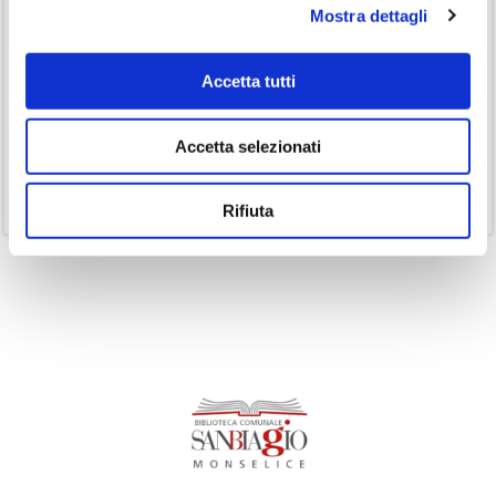
Mostra dettagli
(3)
Inclusività
(35)
Laboratorio
Accetta tutti
(19)
Podcast
(14)
Ricorrenze
Accetta selezionati
(1)
Senza categoria
(11)
Volumi
Rifiuta