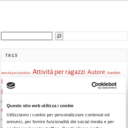
Cerca
TAGS
Attività per ragazzi
Autore
attività per bambini
bambini
biblioteca
biblioteca di Monselice
Biblioteca San Biagio
biblioteca Monselice
cultura
Centro per il libro e la lettura
cittàchelegge
eventi biblioteca
Questo sito web utilizza i cookie
eventi culturali
eventi culturali Monselice
eventi in biblioteca
Utilizziamo i cookie per personalizzare contenuti ed
eventi per famiglie
famiglie
Fiaccole della lettura
eventi Monselice
gratuito
annunci, per fornire funzionalità dei social media e per